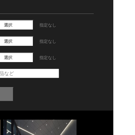
選択
指定なし
選択
指定なし
選択
指定なし