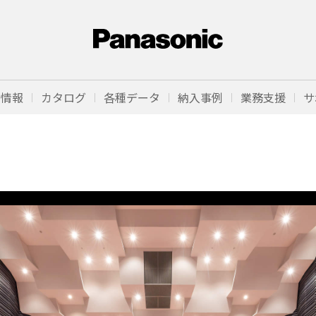
品情報
カタログ
各種データ
納入事例
業務支援
サ