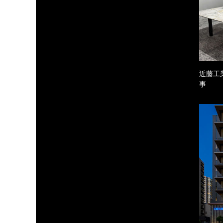
近藤工
事