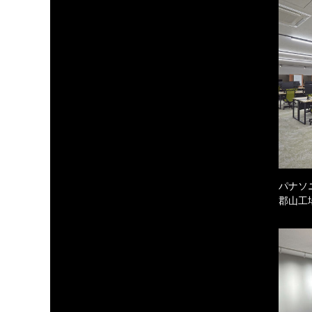
パナソ
郡山工