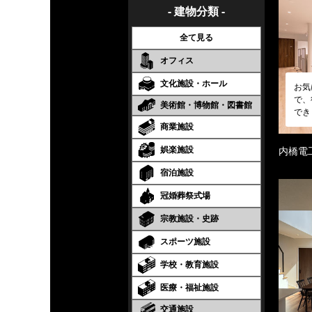
- 建物分類 -
全て見る
オフィス
文化施設・ホール
お気
で、
美術館・博物館・図書館
でき
商業施設
娯楽施設
内橋電
宿泊施設
冠婚葬祭式場
宗教施設・史跡
スポーツ施設
学校・教育施設
医療・福祉施設
交通施設