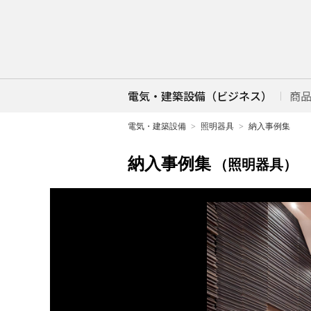
電気・建築設備（ビジネス）
商
電気・建築設備
照明器具
納入事例集
納入事例集
（照明器具）