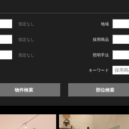
指定なし
地域
指定なし
採用商品
指定なし
照明手法
キーワード
物件検索
部位検索