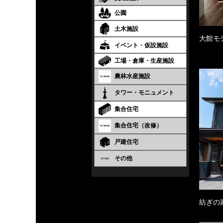
公園
土木施設
大館モ
イベント・仮設施設
工場・倉庫・生産施設
農林水産施設
タワー・モニュメント
集合住宅
集合住宅（改修）
戸建住宅
その他
紡ぎの