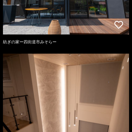
紡ぎの家ー四街道市みそらー