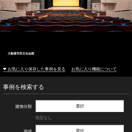
大船渡市民文化会館
❤ お気に入り保存した事例を見る
お気に入り機能について
事例を検索する
選択
建物分類
指定なし
選択
地域