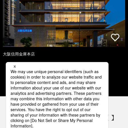
大阪信用金庫本店
1
2
3
4
5
パナソニックの電気設備 SNSアカウント