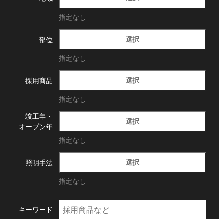
指定なし
選択
部位
指定なし
選択
採用商品
指定なし
竣工年・
選択
オープン年
指定なし
選択
照明手法
指定なし
キーワード