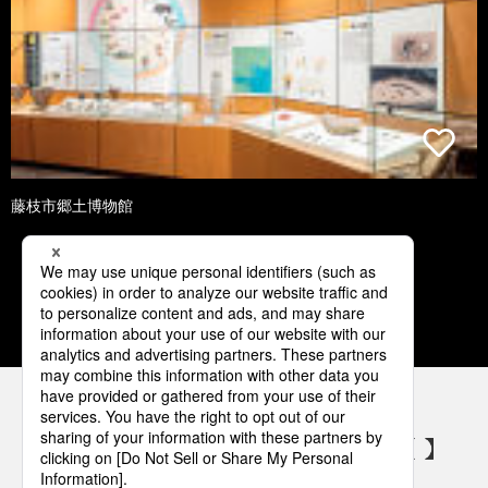
藤枝市郷土博物館
1
2
3
4
5
パナソニックの電気設備 SNSアカウント