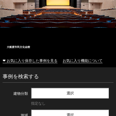
大船渡市民文化会館
❤ お気に入り保存した事例を見る
お気に入り機能について
事例を検索する
選択
建物分類
指定なし
選択
地域