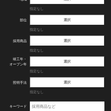
指定なし
選択
部位
指定なし
選択
採用商品
指定なし
竣工年・
選択
オープン年
指定なし
選択
照明手法
指定なし
キーワード