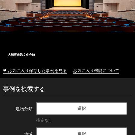
大船渡市民文化会館
❤ お気に入り保存した事例を見る
お気に入り機能について
事例を検索する
選択
建物分類
指定なし
選択
地域