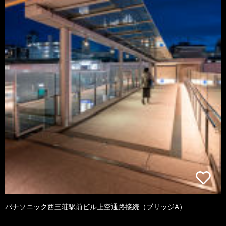
パナソニック西三荘駅前ビル上空通路接続（ブリッジA）