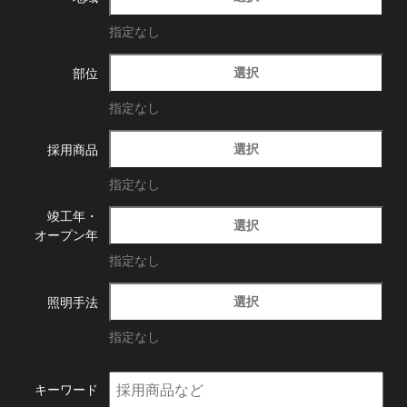
指定なし
選択
部位
指定なし
選択
採用商品
指定なし
竣工年・
選択
オープン年
指定なし
選択
照明手法
指定なし
キーワード