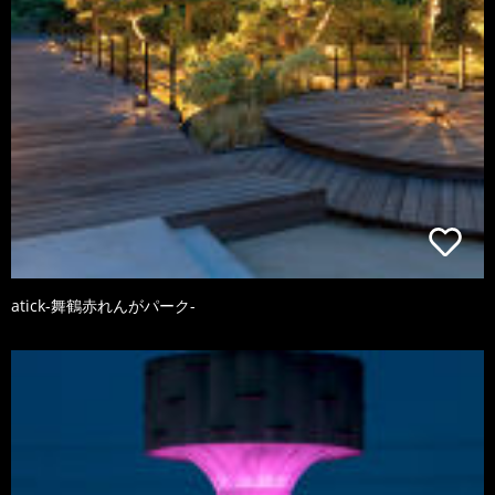
atick-舞鶴赤れんがパーク-