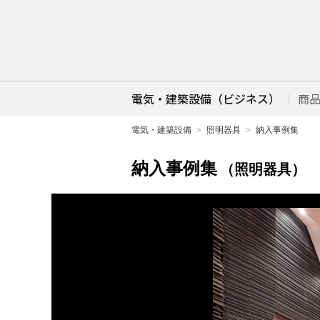
電気・建築設備（ビジネス）
商
電気・建築設備
照明器具
納入事例集
納入事例集
（照明器具）