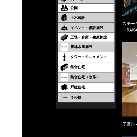
公園
土木施設
ステーシ
イベント・仮設施設
HIRAKA
工場・倉庫・生産施設
農林水産施設
タワー・モニュメント
集合住宅
集合住宅（改修）
戸建住宅
その他
玉野市