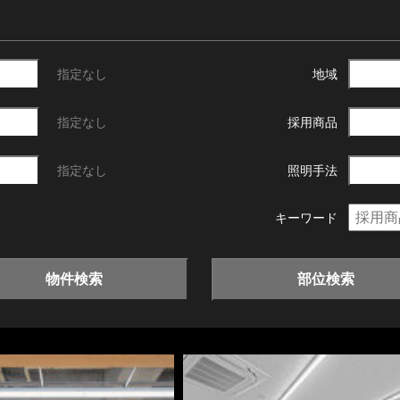
指定なし
地域
指定なし
採用商品
指定なし
照明手法
キーワード
物件検索
部位検索