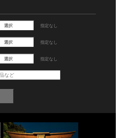
選択
指定なし
選択
指定なし
選択
指定なし