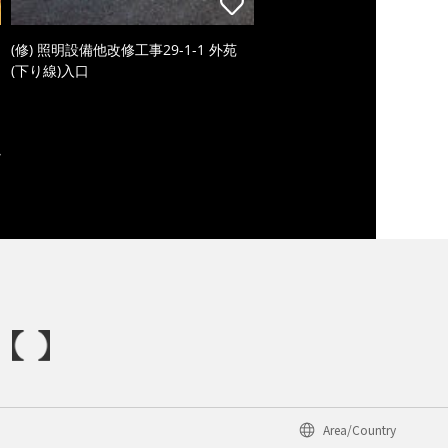
(修) 照明設備他改修工事29-1-1 外苑
(下り線)入口
Area/Country