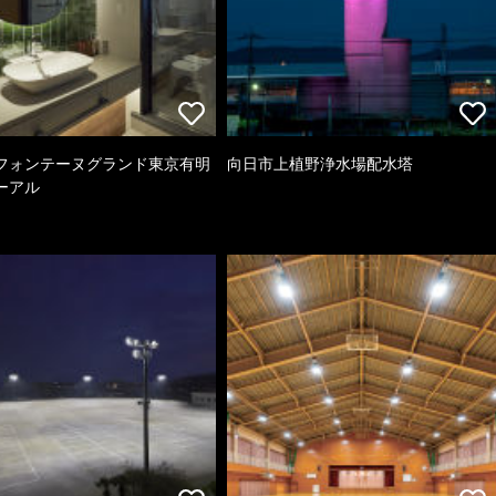
フォンテーヌグランド東京有明
向日市上植野浄水場配水塔
ーアル