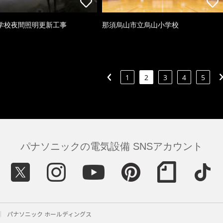
学校夜間照明更新工事
那須烏山市立烏山小学校
1
2
3
4
5
パナソニックの電気設備 SNSアカウント
パナソニック ホールディングス