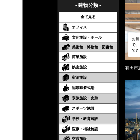
- 建物分類 -
全て見る
オフィス
文化施設・ホール
お気
で、
美術館・博物館・図書館
でき
商業施設
娯楽施設
有田市
宿泊施設
冠婚葬祭式場
宗教施設・史跡
スポーツ施設
学校・教育施設
医療・福祉施設
交通施設