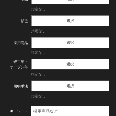
指定なし
選択
部位
指定なし
選択
採用商品
指定なし
竣工年・
選択
オープン年
指定なし
選択
照明手法
指定なし
キーワード