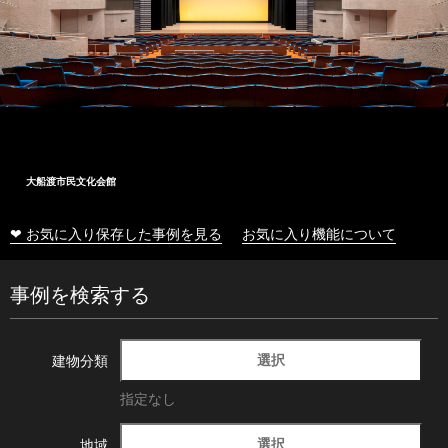
大船渡市民文化会館
❤ お気に入り保存した事例を見る
お気に入り機能について
事例を検索する
選択
建物分類
指定なし
選択
地域