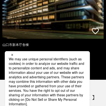
山口市新本庁舎棟
1
2
3
4
5
パナソニックの電気設備 SNSアカウント