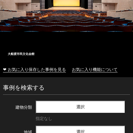
大船渡市民文化会館
❤ お気に入り保存した事例を見る
お気に入り機能について
事例を検索する
選択
建物分類
指定なし
選択
地域