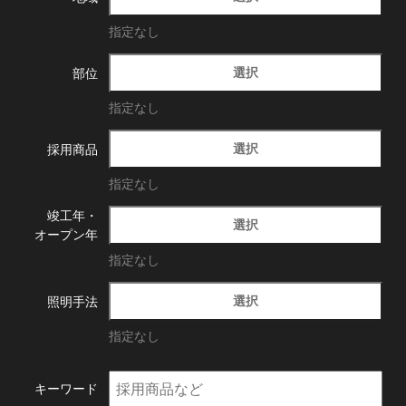
指定なし
選択
部位
指定なし
選択
採用商品
指定なし
竣工年・
選択
オープン年
指定なし
選択
照明手法
指定なし
キーワード