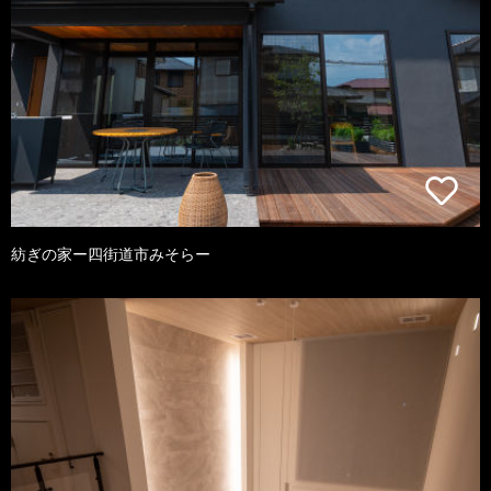
紡ぎの家ー四街道市みそらー