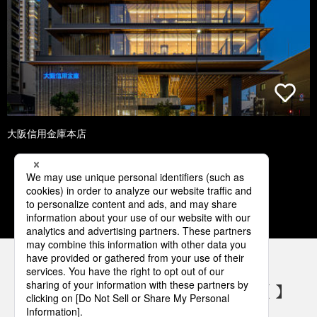
大阪信用金庫本店
1
2
3
4
5
パナソニックの電気設備 SNSアカウント