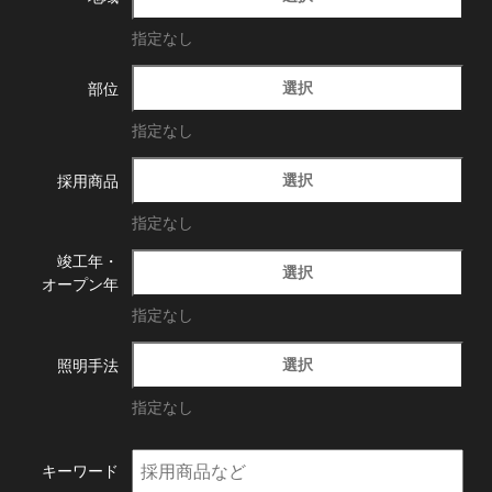
指定なし
選択
部位
指定なし
選択
採用商品
指定なし
竣工年・
選択
オープン年
指定なし
選択
照明手法
指定なし
キーワード