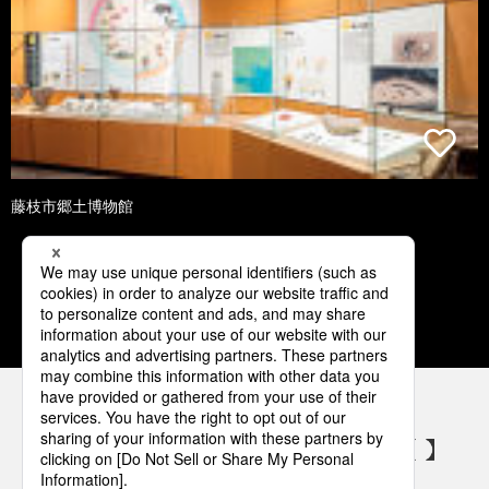
藤枝市郷土博物館
1
2
3
4
5
パナソニックの電気設備 SNSアカウント