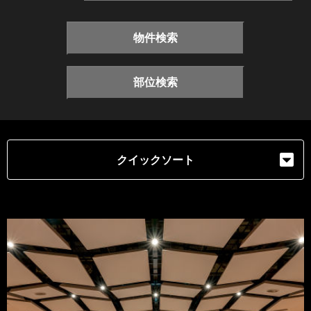
物件検索
部位検索
クイックソート