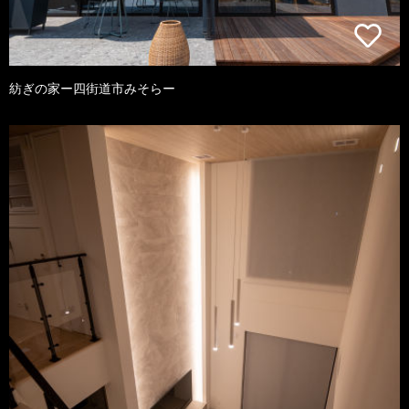
紡ぎの家ー四街道市みそらー