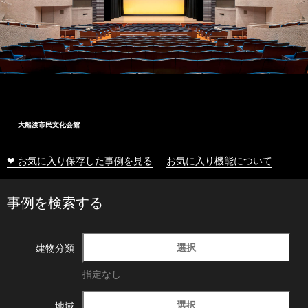
大船渡市民文化会館
❤ お気に入り保存した事例を見る
お気に入り機能について
事例を検索する
選択
建物分類
指定なし
選択
地域