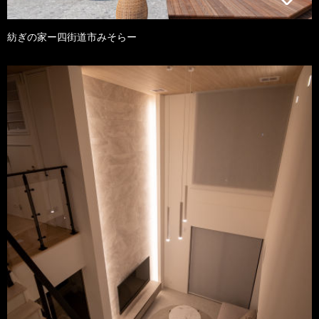
紡ぎの家ー四街道市みそらー