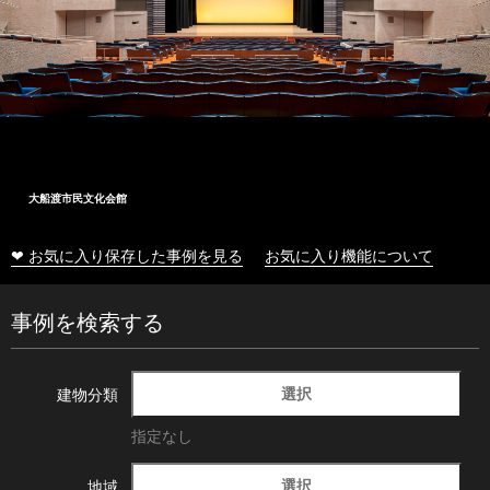
大船渡市民文化会館
❤ お気に入り保存した事例を見る
お気に入り機能について
事例を検索する
選択
建物分類
指定なし
選択
地域