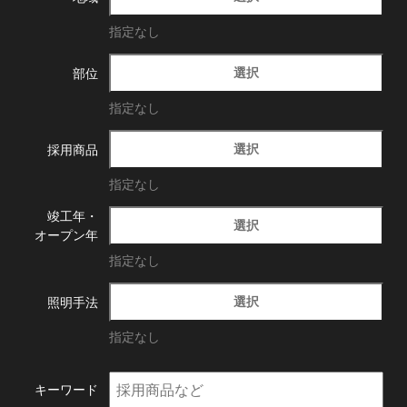
指定なし
選択
部位
指定なし
選択
採用商品
指定なし
竣工年・
選択
オープン年
指定なし
選択
照明手法
指定なし
キーワード