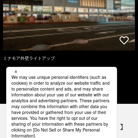
ミナモア外壁ライトアップ
1
2
3
4
5
パナソニックの電気設備 SNSアカウント