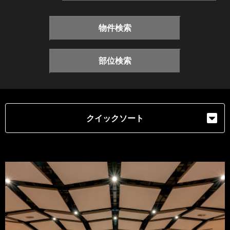
物件検索
部位検索
クイックソート