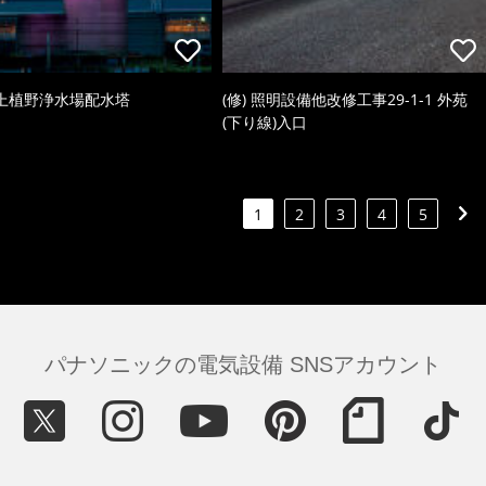
上植野浄水場配水塔
(修) 照明設備他改修工事29-1-1 外苑
(下り線)入口
1
2
3
4
5
パナソニックの電気設備 SNSアカウント