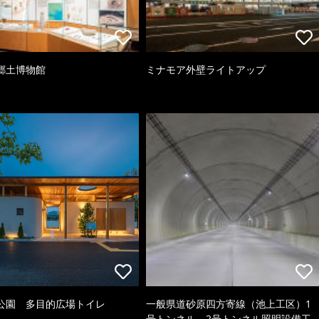
郷土博物館
ミナモア外壁ライトアップ
公園 多目的広場トイレ
一般県道砂原四方寄線（池上工区）1
号トンネル、2号トンネル照明設備工