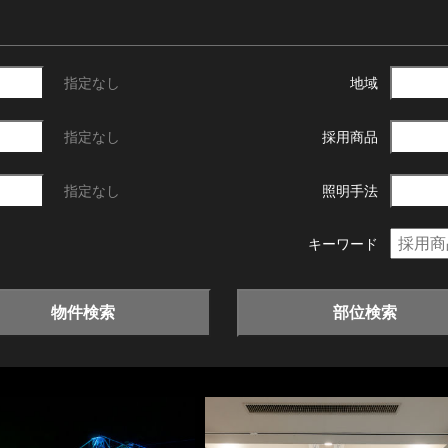
指定なし
地域
指定なし
採用商品
指定なし
照明手法
キーワード
物件検索
部位検索