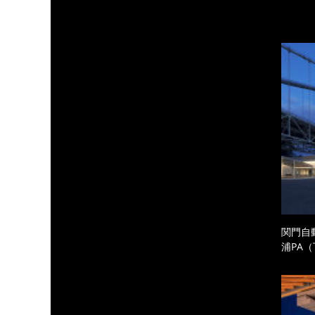
関門自
浦PA