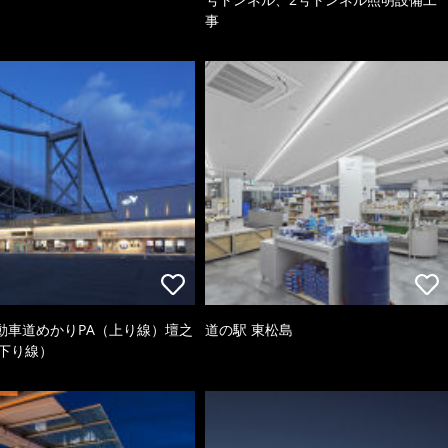
事
動車道めかりPA（上り線）壇之
道の駅 東松島
（下り線）