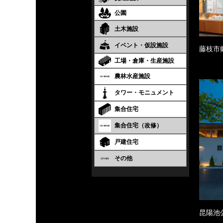
公園
土木施設
イベント・仮設施設
藤枝市
工場・倉庫・生産施設
農林水産施設
タワー・モニュメント
集合住宅
集合住宅（改修）
戸建住宅
その他
昆陽池