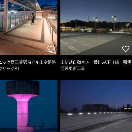
ニック西三荘駅前ビル上空通路
上信越自動車道 横川SA下り線 照明
ブリッジA）
器具更新工事