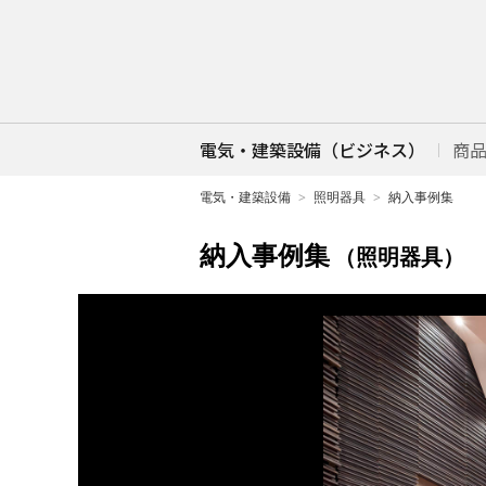
電気・建築設備（ビジネス）
商
電気・建築設備
照明器具
納入事例集
納入事例集
（照明器具）