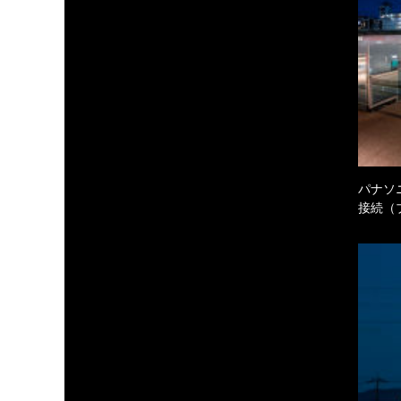
パナソ
接続（