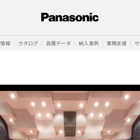
品情報
カタログ
各種データ
納入事例
業務支援
サ