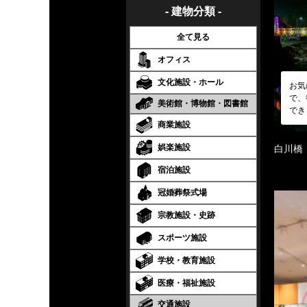
- 建物分類 -
全て見る
オフィス
文化施設・ホール
お気
で、
美術館・博物館・図書館
でき
商業施設
娯楽施設
白川橋
宿泊施設
冠婚葬祭式場
宗教施設・史跡
スポーツ施設
学校・教育施設
医療・福祉施設
交通施設