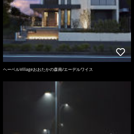
ヘーベルVillageおおたかの森南/エーデルワイス