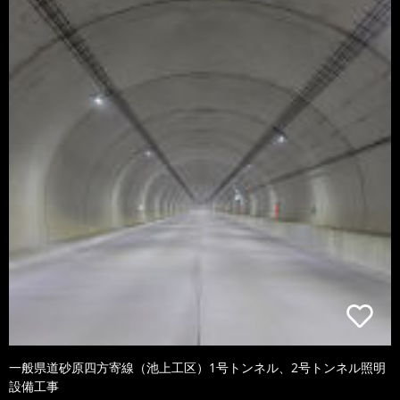
一般県道砂原四方寄線（池上工区）1号トンネル、2号トンネル照明
設備工事