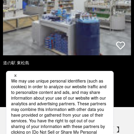
道の駅 東松島
1
2
3
4
5
パナソニックの電気設備 SNSアカウント