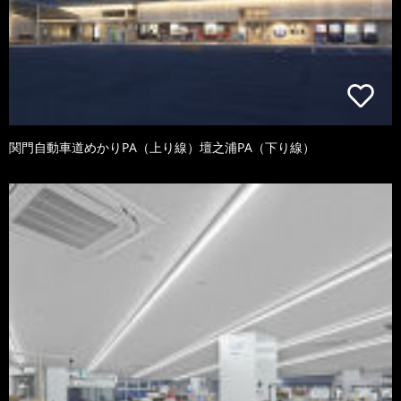
関門自動車道めかりPA（上り線）壇之浦PA（下り線）