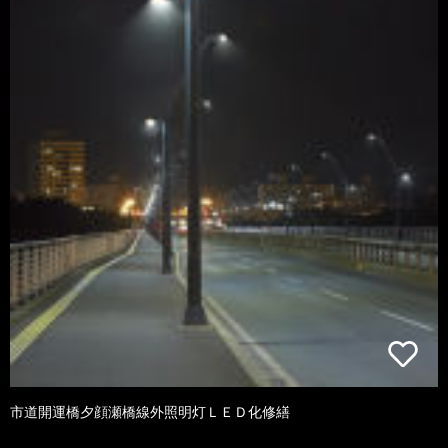
市道開運橋夕顔瀬橋線外照明灯ＬＥＤ化修繕