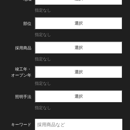
指定なし
選択
部位
指定なし
選択
採用商品
指定なし
竣工年・
選択
オープン年
指定なし
選択
照明手法
指定なし
キーワード