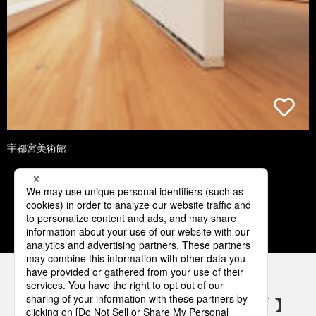
宇都宮美術館
1
2
3
4
5
パナソニックの電気設備 SNSアカウント