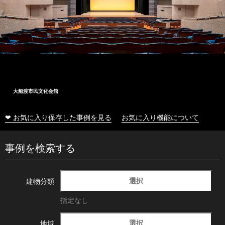
大船渡市民文化会館
❤ お気に入り保存した事例を見る
お気に入り機能について
事例を検索する
選択
建物分類
指定なし
選択
地域