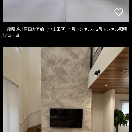
一般県道砂原四方寄線（池上工区）1号トンネル、2号トンネル照明
設備工事