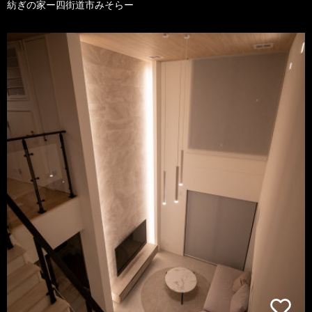
紡ぎの家ー四街道市みそらー