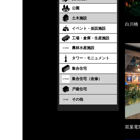
公園
土木施設
白川橋
イベント・仮設施設
工場・倉庫・生産施設
農林水産施設
タワー・モニュメント
集合住宅
集合住宅（改修）
戸建住宅
その他
双葉電