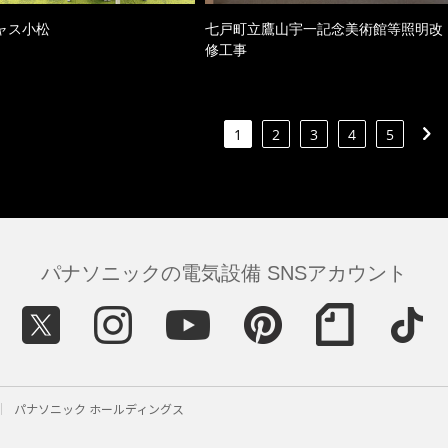
ャス小松
七戸町立鷹山宇一記念美術館等照明改
修工事
1
2
3
4
5
パナソニックの電気設備 SNSアカウント
パナソニック ホールディングス