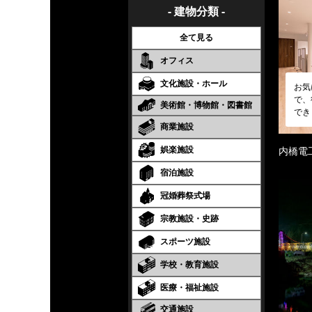
- 建物分類 -
全て見る
オフィス
文化施設・ホール
お気
で、
美術館・博物館・図書館
でき
商業施設
娯楽施設
内橋電
宿泊施設
冠婚葬祭式場
宗教施設・史跡
スポーツ施設
学校・教育施設
医療・福祉施設
交通施設