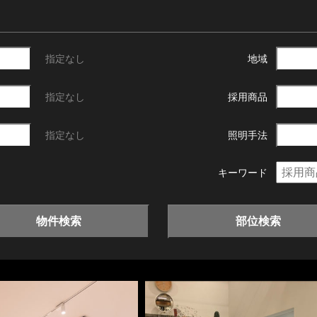
指定なし
地域
指定なし
採用商品
指定なし
照明手法
キーワード
物件検索
部位検索