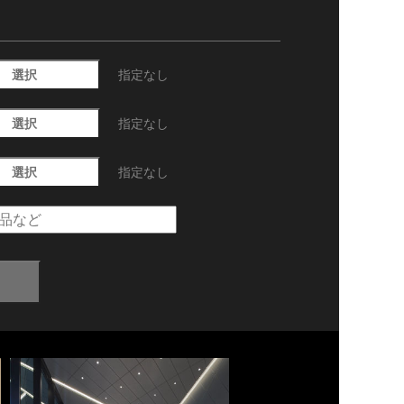
選択
指定なし
選択
指定なし
選択
指定なし