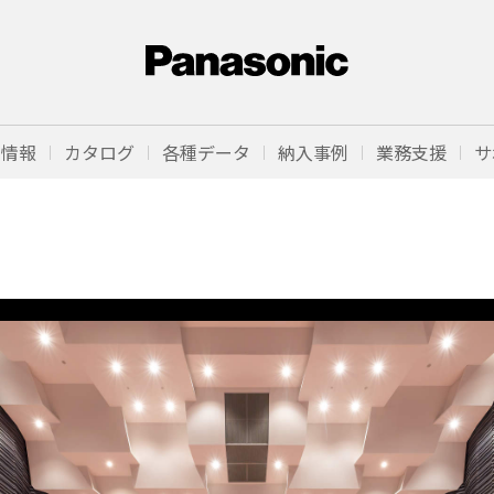
品情報
カタログ
各種データ
納入事例
業務支援
サ