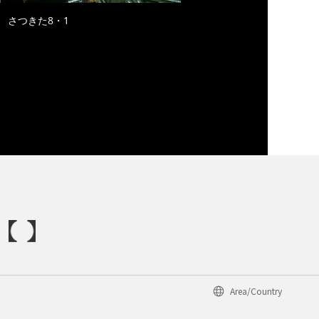
さつきた8・1
Area/Country