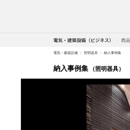
電気・建築設備（ビジネス）
商
電気・建築設備
照明器具
納入事例集
納入事例集
（照明器具）