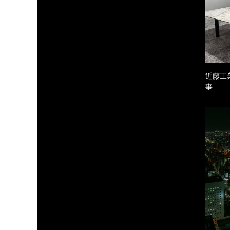
近藤工
事