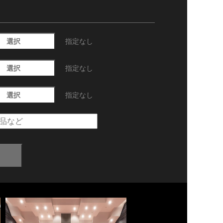
選択
指定なし
選択
指定なし
選択
指定なし