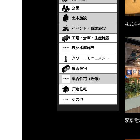
公園
土木施設
株式会
イベント・仮設施設
工場・倉庫・生産施設
農林水産施設
タワー・モニュメント
集合住宅
集合住宅（改修）
戸建住宅
その他
双葉電