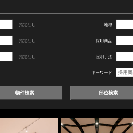
指定なし
地域
指定なし
採用商品
指定なし
照明手法
キーワード
物件検索
部位検索