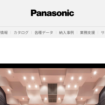
品情報
カタログ
各種データ
納入事例
業務支援
サ