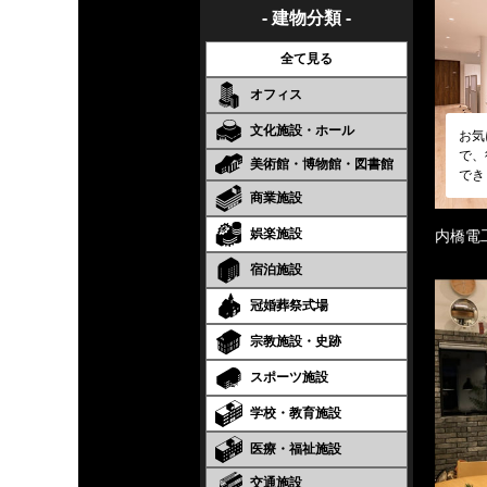
- 建物分類 -
全て見る
オフィス
文化施設・ホール
お気
で、
美術館・博物館・図書館
でき
商業施設
娯楽施設
内橋電
宿泊施設
冠婚葬祭式場
宗教施設・史跡
スポーツ施設
学校・教育施設
医療・福祉施設
交通施設