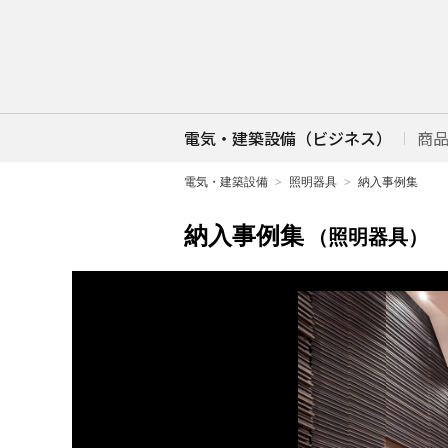
電気・建築設備（ビジネス）
商
電気・建築設備
照明器具
納入事例集
納入事例集
（照明器具）