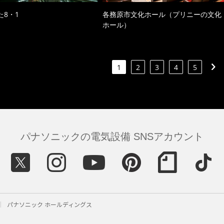
た8・1
各務原市文化ホール（プリニーの文化
ホール）
1
2
3
4
5
パナソニックの電気設備 SNSアカウント
パナソニック ホールディングス