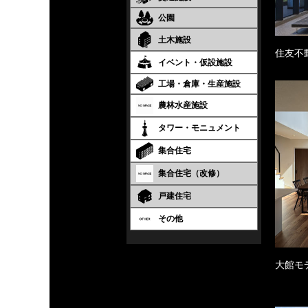
公園
土木施設
住友不
イベント・仮設施設
工場・倉庫・生産施設
農林水産施設
タワー・モニュメント
集合住宅
集合住宅（改修）
戸建住宅
その他
大館モ