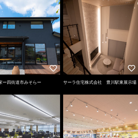
家ー四街道市みそらー
サーラ住宅株式会社 豊川駅東展示場