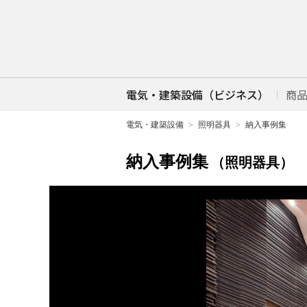
電気・建築設備（ビジネス）
商
電気・建築設備
照明器具
納入事例集
納入事例集
（照明器具）