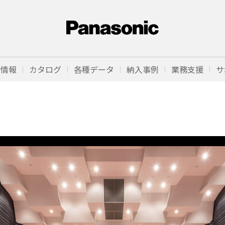
品情報
カタログ
各種データ
納入事例
業務支援
サ