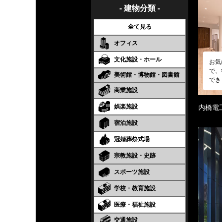
- 建物分類 -
全て見る
オフィス
文化施設・ホール
お気
で、
美術館・博物館・図書館
でき
商業施設
娯楽施設
内橋電
宿泊施設
冠婚葬祭式場
宗教施設・史跡
スポーツ施設
学校・教育施設
医療・福祉施設
交通施設