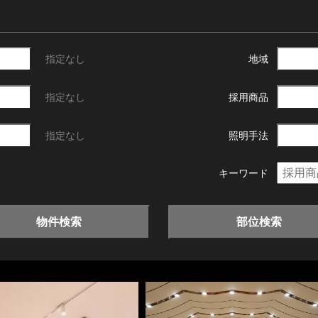
指定なし
地域
指定なし
採用商品
指定なし
照明手法
キーワード
物件検索
部位検索