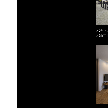
パナソ
郡山工