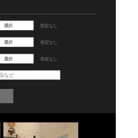
選択
指定なし
選択
指定なし
選択
指定なし