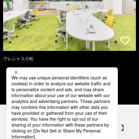
ウレシャス小松
1
2
3
4
5
パナソニックの電気設備 SNSアカウント