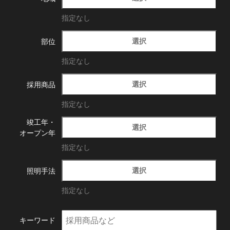
指定なし
選択
部位
指定なし
選択
採用商品
指定なし
竣工年・
選択
オープン年
指定なし
選択
照明手法
指定なし
キーワード