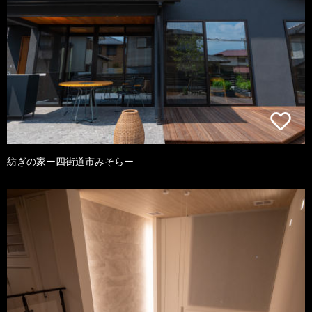
紡ぎの家ー四街道市みそらー