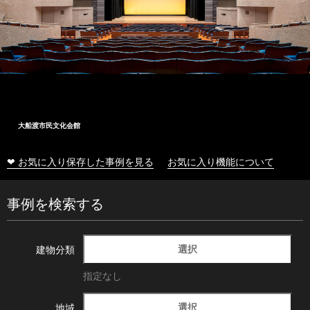
大船渡市民文化会館
❤ お気に入り保存した事例を見る
お気に入り機能について
事例を検索する
選択
建物分類
指定なし
選択
地域