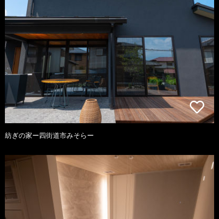
紡ぎの家ー四街道市みそらー