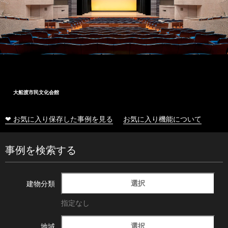
大船渡市民文化会館
❤ お気に入り保存した事例を見る
お気に入り機能について
事例を検索する
選択
建物分類
指定なし
選択
地域