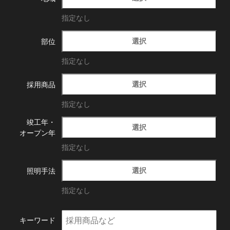
指定なし
選択
部位
指定なし
選択
採用商品
指定なし
竣工年・
選択
オープン年
指定なし
選択
照明手法
指定なし
キーワード