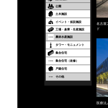
公園
土木施設
イベント・仮設施設
名古屋
ド
工場・倉庫・生産施設
農林水産施設
タワー・モニュメント
集合住宅
集合住宅（改修）
戸建住宅
その他
医療法