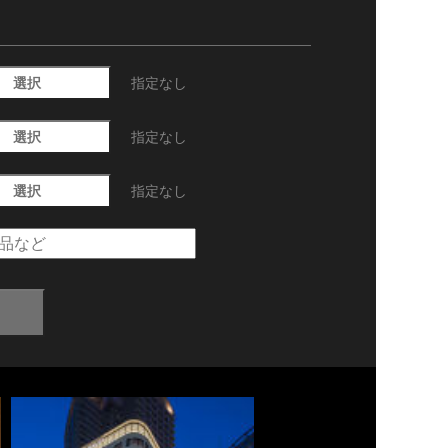
選択
指定なし
選択
指定なし
選択
指定なし