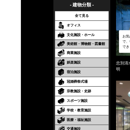
- 建物分類 -
全て見る
オフィス
文化施設・ホール
お気
で、
美術館・博物館・図書館
でき
商業施設
娯楽施設
忠別清
明
宿泊施設
冠婚葬祭式場
宗教施設・史跡
スポーツ施設
学校・教育施設
医療・福祉施設
交通施設