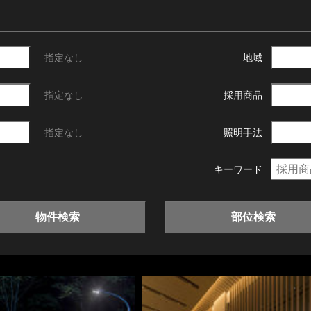
指定なし
地域
指定なし
採用商品
指定なし
照明手法
キーワード
物件検索
部位検索