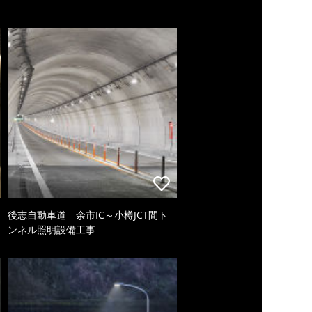
後志自動車道 余市IC～小樽JCT間ト
ンネル照明設備工事