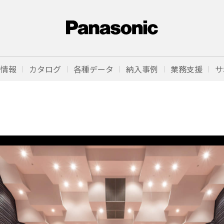
品情報
カタログ
各種データ
納入事例
業務支援
サ