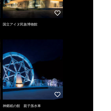
国立アイヌ民族博物館
神郷紙の館 親子孫水車