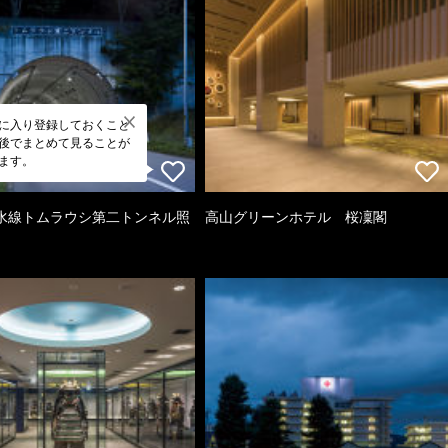
に入り登録しておくこと
後でまとめて見ることが
ます。
水線トムラウシ第二トンネル照
高山グリーンホテル 桜凜閣