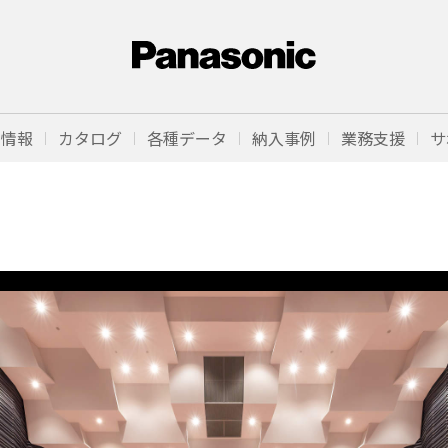
品情報
カタログ
各種データ
納入事例
業務支援
サ