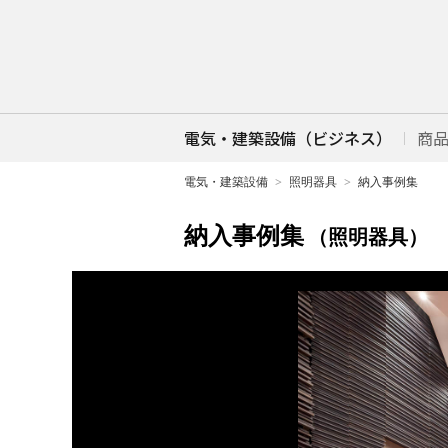
電気・建築設備（ビジネス）
商
電気・建築設備
照明器具
納入事例集
納入事例集
（照明器具）