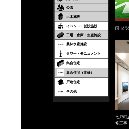
公園
土木施設
イベント・仮設施設
国市浜
工場・倉庫・生産施設
農林水産施設
タワー・モニュメント
集合住宅
集合住宅（改修）
戸建住宅
その他
七戸町
修工事