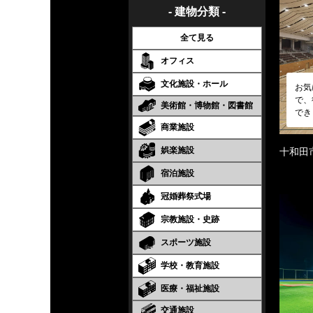
- 建物分類 -
全て見る
オフィス
文化施設・ホール
お気
で、
美術館・博物館・図書館
でき
商業施設
娯楽施設
十和田
宿泊施設
冠婚葬祭式場
宗教施設・史跡
スポーツ施設
学校・教育施設
医療・福祉施設
交通施設