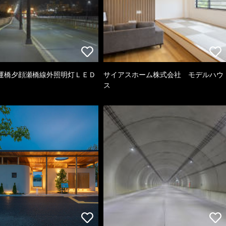
運橋夕顔瀬橋線外照明灯ＬＥＤ
サイアスホーム株式会社 モデルハウ
ス