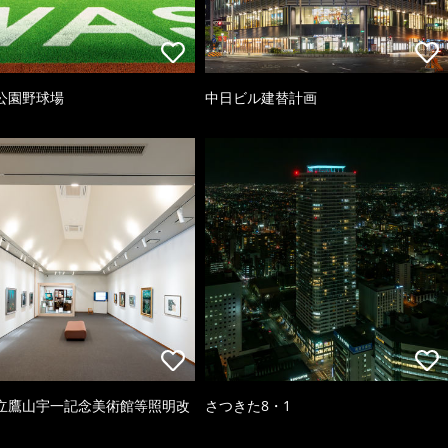
公園野球場
中日ビル建替計画
立鷹山宇一記念美術館等照明改
さつきた8・1