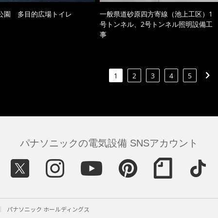
公園 多目的広場トイレ
一般県道砂原四方寄線（池上工区）1
号トンネル、2号トンネル照明設備工
事
1
2
3
4
5
パナソニックの電気設備 SNSアカウント
パナソニック ホールディングス