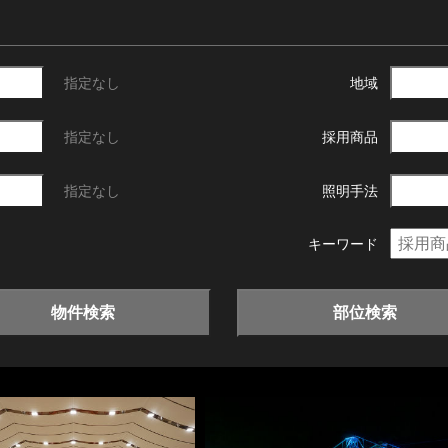
指定なし
地域
指定なし
採用商品
指定なし
照明手法
キーワード
物件検索
部位検索