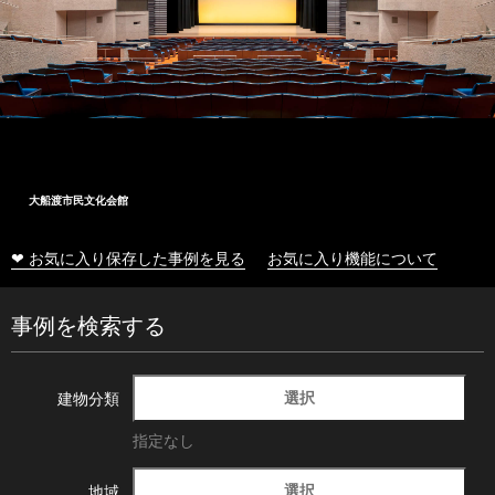
大船渡市民文化会館
❤ お気に入り保存した事例を見る
お気に入り機能について
事例を検索する
選択
建物分類
指定なし
選択
地域