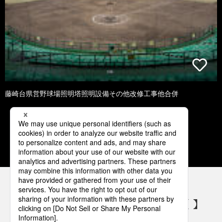
藤崎台県営野球場照明塔照明設備その他改修工事他合併
1
2
3
4
5
パナソニックの電気設備 SNSアカウント