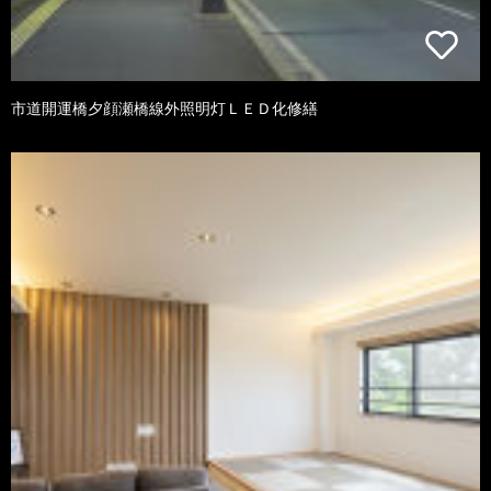
市道開運橋夕顔瀬橋線外照明灯ＬＥＤ化修繕