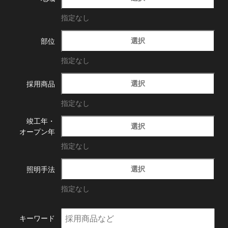
指定なし
選択
部位
指定なし
選択
採用商品
指定なし
竣工年・
選択
オープン年
指定なし
選択
照明手法
指定なし
キーワード