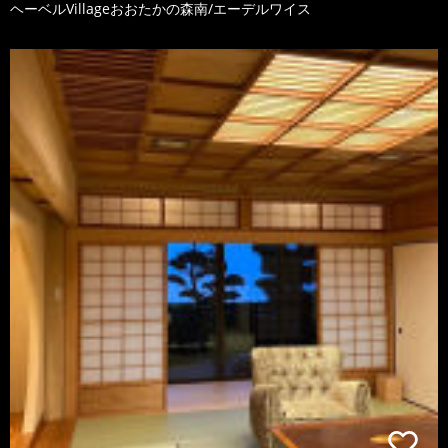
ヘーベルVillageおおたかの森南/エーデルワイス