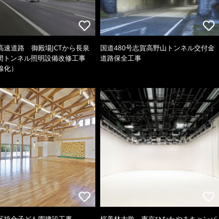
高速道路 御殿場JCTから長泉
国道480号志賀高野山トンネル交付金
C間トンネル照明設備改修工事
道路保全工事
線化）
区統合子ども園建設工事
桜美林大学 東京ひなたやまキャンパ