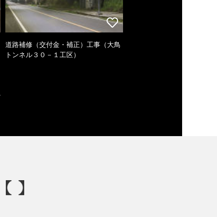
道路補修（交付金・補正）工事（大鳥
トンネル３０－１工区）