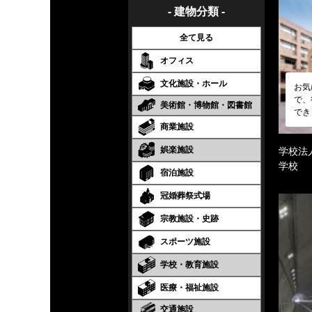
- 建物分類 -
全て見る
オフィス
文化施設・ホール
お気
で、
美術館・博物館・図書館
でき
商業施設
娯楽施設
学校法
学校
宿泊施設
冠婚葬祭式場
宗教施設・史跡
スポーツ施設
学校・教育施設
医療・福祉施設
交通施設