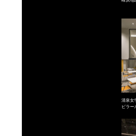
清泉女
ピラー