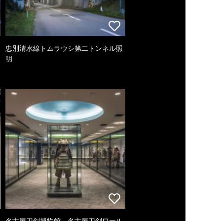
忠別清水線トムラウシ第二トンネル照
明
名古屋刀剣博物館 名古屋刀剣ワール