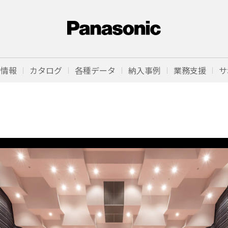
品情報
カタログ
各種データ
納入事例
業務支援
サ