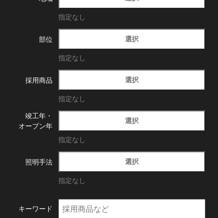
指定なし
選択
部位
指定なし
選択
採用商品
指定なし
竣工年・
選択
オープン年
指定なし
選択
照明手法
指定なし
キーワード