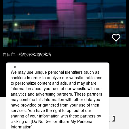
向日市上植野浄水場配水塔
1
2
3
4
5
パナソニックの電気設備 SNSアカウント