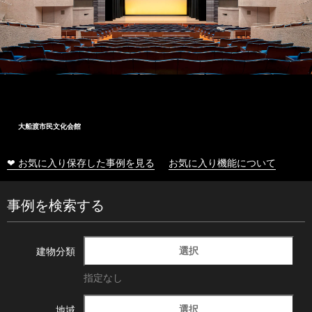
大船渡市民文化会館
❤ お気に入り保存した事例を見る
お気に入り機能について
事例を検索する
選択
建物分類
指定なし
選択
地域