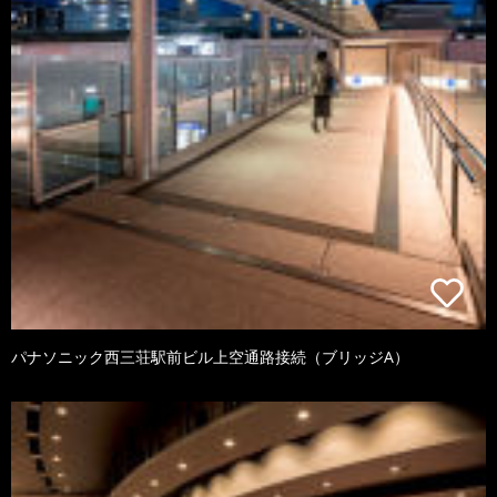
パナソニック西三荘駅前ビル上空通路接続（ブリッジA）