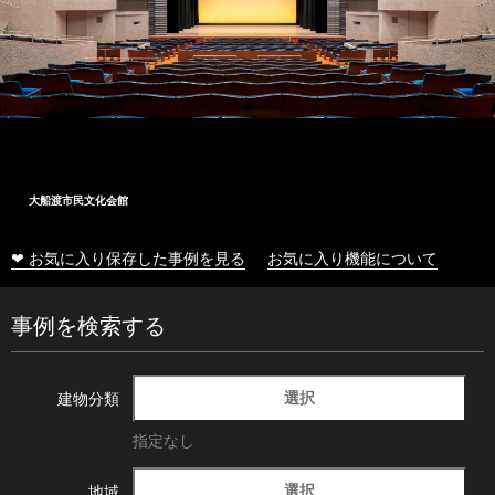
大船渡市民文化会館
❤ お気に入り保存した事例を見る
お気に入り機能について
事例を検索する
選択
建物分類
指定なし
選択
地域