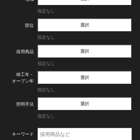
指定なし
選択
部位
指定なし
選択
採用商品
指定なし
竣工年・
選択
オープン年
指定なし
選択
照明手法
指定なし
キーワード