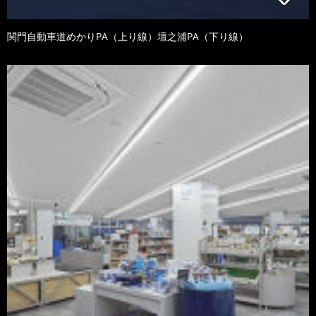
関門自動車道めかりPA（上り線）壇之浦PA（下り線）