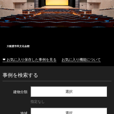
大船渡市民文化会館
❤ お気に入り保存した事例を見る
お気に入り機能について
事例を検索する
選択
建物分類
指定なし
選択
地域