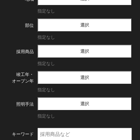
指定なし
選択
部位
指定なし
選択
採用商品
指定なし
竣工年・
選択
オープン年
指定なし
選択
照明手法
指定なし
キーワード