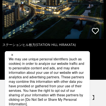
ステーションヒル枚方(STATION HILL HIRAKATA)
1
2
3
4
5
パナソニックの電気設備 SNSアカウント