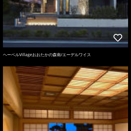
ヘーベルVillageおおたかの森南/エーデルワイス