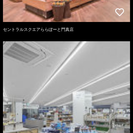
セントラルスクエアららぽーと門真店