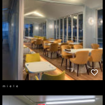
ｍｉｅｌｅ