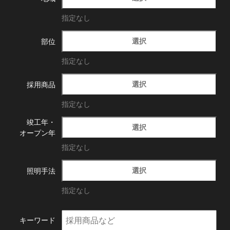
指定なし
選択
部位
指定なし
選択
採用商品
指定なし
竣工年・
選択
オープン年
指定なし
選択
照明手法
指定なし
キーワード