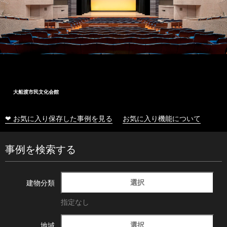
大船渡市民文化会館
❤ お気に入り保存した事例を見る
お気に入り機能について
事例を検索する
選択
建物分類
指定なし
選択
地域