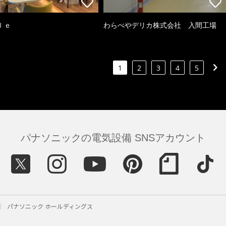
ｌｅ
わらべやデリカ株式会社 入間工場
1
2
3
4
5
パナソニックの電気設備 SNSアカウント
パナソニック ホールディングス