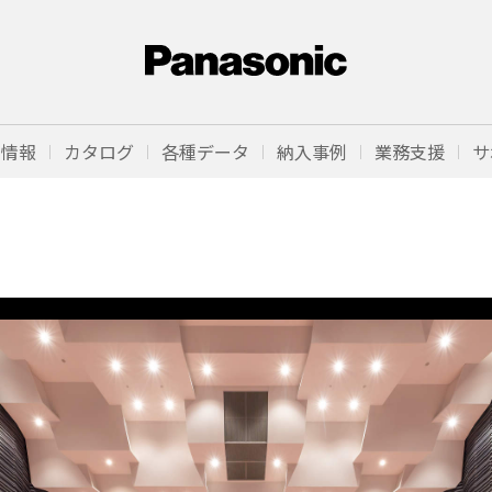
品情報
カタログ
各種データ
納入事例
業務支援
サ