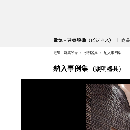
電気・建築設備（ビジネス）
商
電気・建築設備
照明器具
納入事例集
納入事例集
（照明器具）