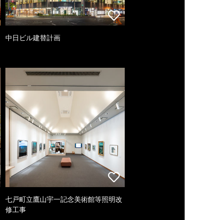
中日ビル建替計画
七戸町立鷹山宇一記念美術館等照明改
修工事