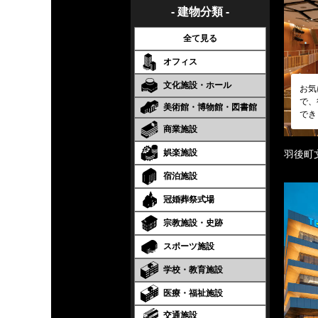
- 建物分類 -
全て見る
オフィス
文化施設・ホール
お気
で、
美術館・博物館・図書館
でき
商業施設
娯楽施設
羽後町
宿泊施設
冠婚葬祭式場
宗教施設・史跡
スポーツ施設
学校・教育施設
医療・福祉施設
交通施設