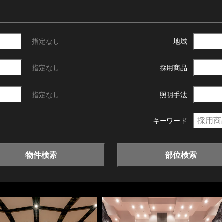
指定なし
地域
指定なし
採用商品
指定なし
照明手法
キーワード
物件検索
部位検索