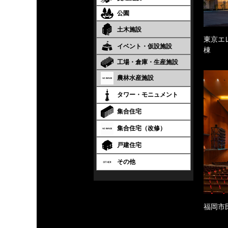
公園
土木施設
東京エ
イベント・仮設施設
棟
工場・倉庫・生産施設
農林水産施設
タワー・モニュメント
集合住宅
集合住宅（改修）
戸建住宅
その他
福岡市