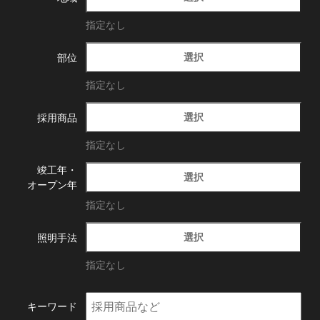
指定なし
選択
部位
指定なし
選択
採用商品
指定なし
竣工年・
選択
オープン年
指定なし
選択
照明手法
指定なし
キーワード