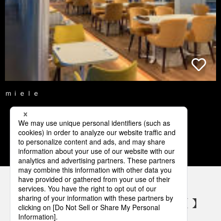
ｍｉｅｌｅ
1
2
3
4
5
パナソニックの電気設備 SNSアカウント