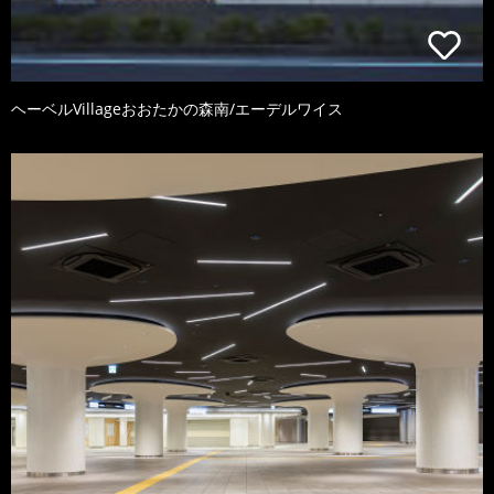
ヘーベルVillageおおたかの森南/エーデルワイス