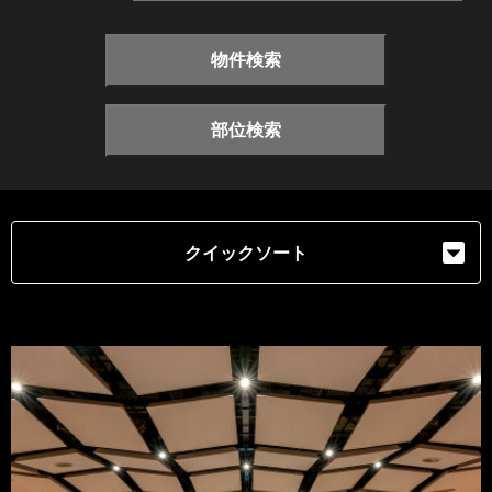
物件検索
部位検索
クイックソート