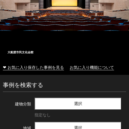
大船渡市民文化会館
❤ お気に入り保存した事例を見る
お気に入り機能について
事例を検索する
選択
建物分類
指定なし
選択
地域