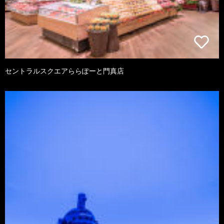
セントラルスクエアららぽーと門真店