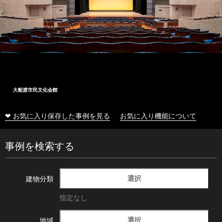
大船渡市民文化会館
❤ お気に入り保存した事例を見る
お気に入り機能について
事例を検索する
選択
建物分類
指定なし
選択
地域