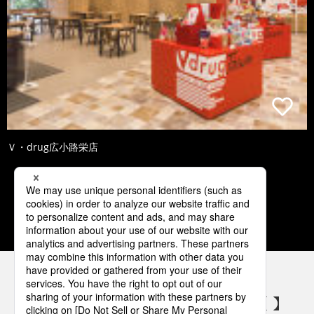
Ｖ・drug広小路栄店
1
2
3
4
5
パナソニックの電気設備 SNSアカウント