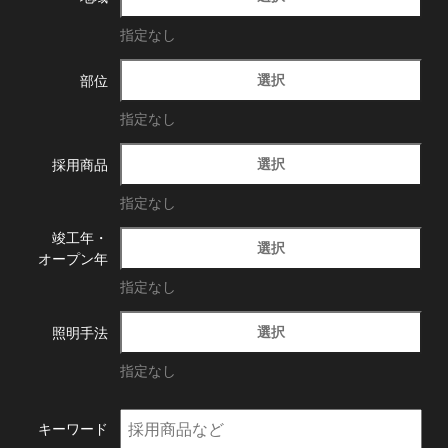
指定なし
選択
部位
指定なし
選択
採用商品
指定なし
竣工年・
選択
オープン年
指定なし
選択
照明手法
指定なし
キーワード