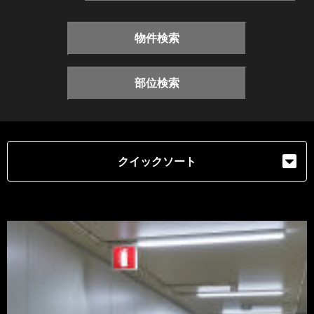
物件検索
部位検索
クイックソート