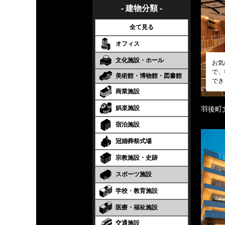
- 建物分類 -
全て見る
オフィス
文化施設・ホール
お気
で、
美術館・博物館・図書館
でき
商業施設
娯楽施設
羽後町
宿泊施設
冠婚葬祭式場
宗教施設・史跡
スポーツ施設
学校・教育施設
医療・福祉施設
交通施設