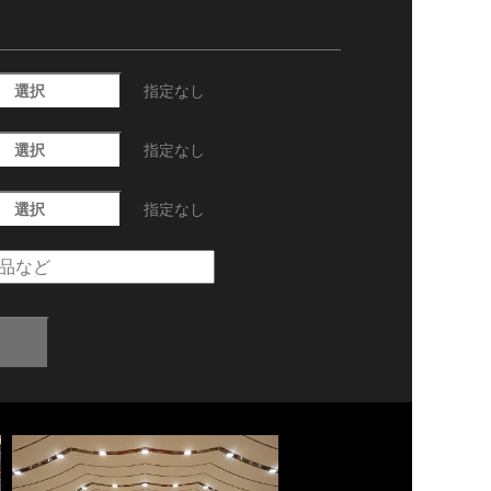
選択
指定なし
選択
指定なし
選択
指定なし