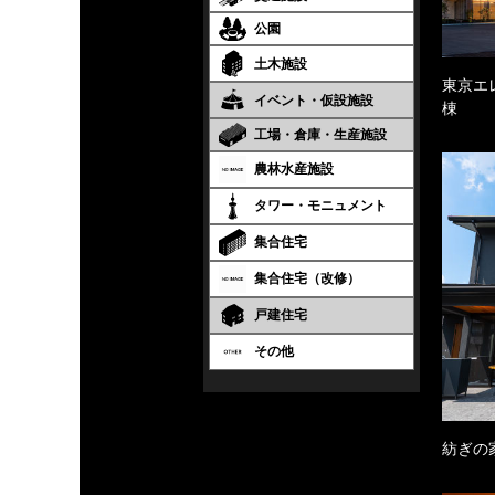
公園
土木施設
東京エ
イベント・仮設施設
棟
工場・倉庫・生産施設
農林水産施設
タワー・モニュメント
集合住宅
集合住宅（改修）
戸建住宅
その他
紡ぎの