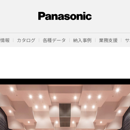
品情報
カタログ
各種データ
納入事例
業務支援
サ