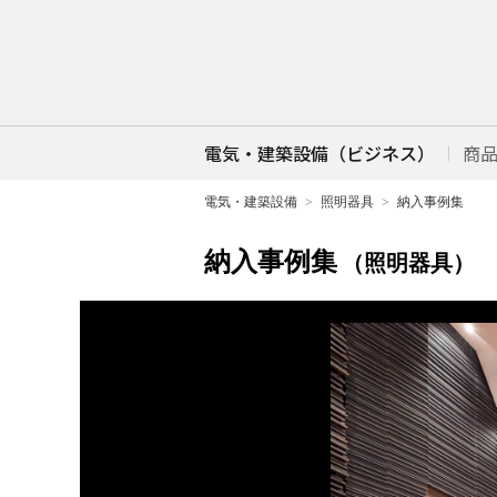
電気・建築設備（ビジネス）
商
電気・建築設備
照明器具
納入事例集
納入事例集
（照明器具）