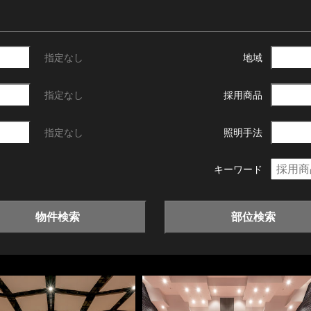
指定なし
地域
指定なし
採用商品
指定なし
照明手法
キーワード
物件検索
部位検索