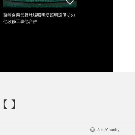
藤崎台県営野球場照明塔照明設備その
他改修工事他合併
Area/Country