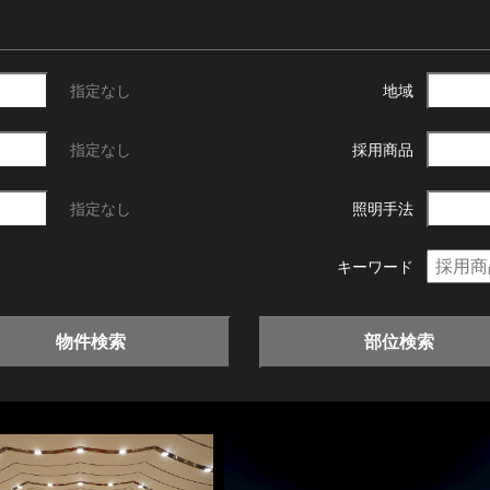
指定なし
地域
指定なし
採用商品
指定なし
照明手法
キーワード
物件検索
部位検索