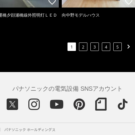
運橋夕顔瀬橋線外照明灯ＬＥＤ
向中野モデルハウス
1
2
3
4
5
パナソニックの電気設備 SNSアカウント
パナソニック ホールディングス