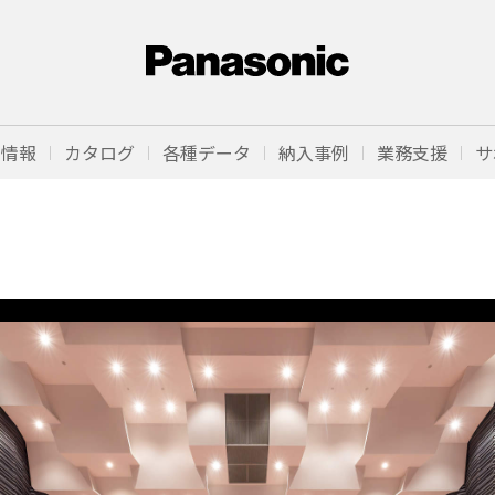
品情報
カタログ
各種データ
納入事例
業務支援
サ