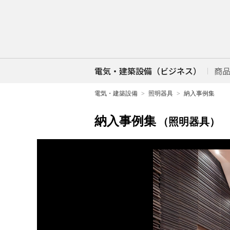
電気・建築設備（ビジネス）
商
電気・建築設備
照明器具
納入事例集
納入事例集
（照明器具）