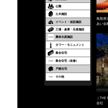
公園
土木施設
鳥取県
イベント・仮設施設
あい会
工場・倉庫・生産施設
農林水産施設
タワー・モニュメント
集合住宅
集合住宅（改修）
戸建住宅
その他
｜THE
会社