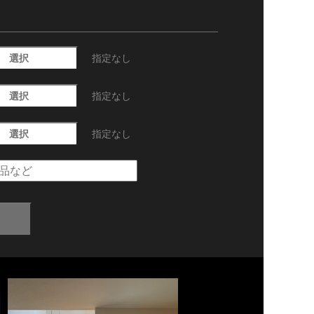
選択
指定なし
選択
指定なし
選択
指定なし