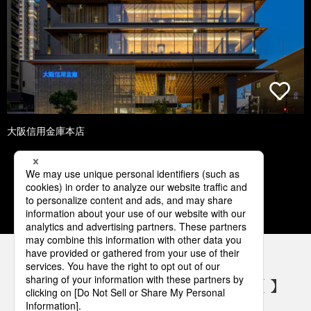
大阪信用金庫本店
1
2
3
4
5
パナソニックの電気設備 SNSアカウント