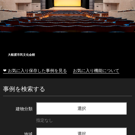
大船渡市民文化会館
❤ お気に入り保存した事例を見る
お気に入り機能について
事例を検索する
選択
建物分類
指定なし
選択
地域