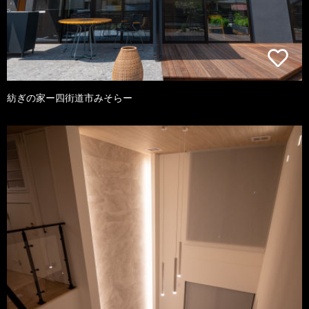
紡ぎの家ー四街道市みそらー