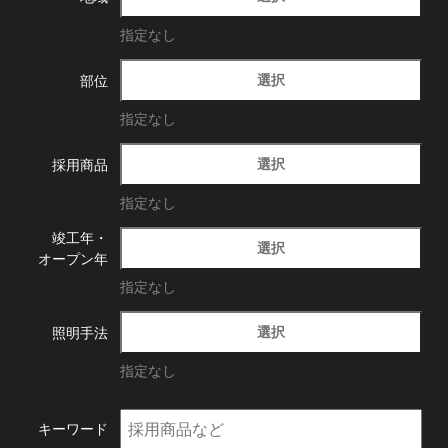
指定なし
選択
部位
指定なし
選択
採用商品
指定なし
竣工年・
選択
オープン年
指定なし
選択
照明手法
指定なし
キーワード