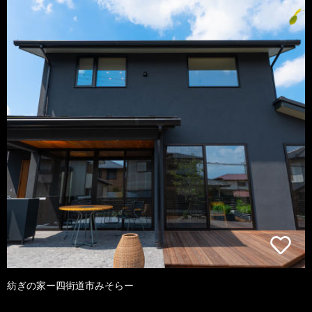
紡ぎの家ー四街道市みそらー