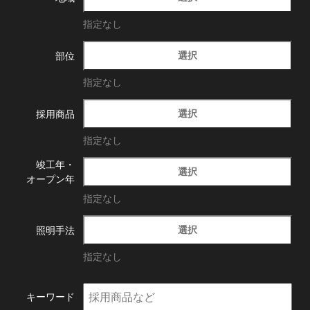
指定なし
選択
部位
指定なし
選択
採用商品
指定なし
竣工年・
選択
オープン年
指定なし
選択
照明手法
指定なし
キーワード