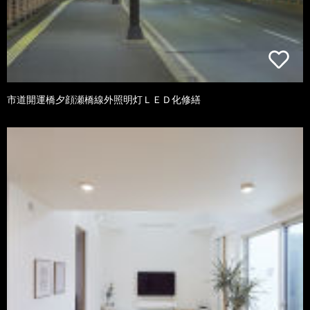
市道開運橋夕顔瀬橋線外照明灯ＬＥＤ化修繕