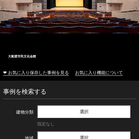
大船渡市民文化会館
❤ お気に入り保存した事例を見る
お気に入り機能について
事例を検索する
選択
建物分類
指定なし
選択
地域