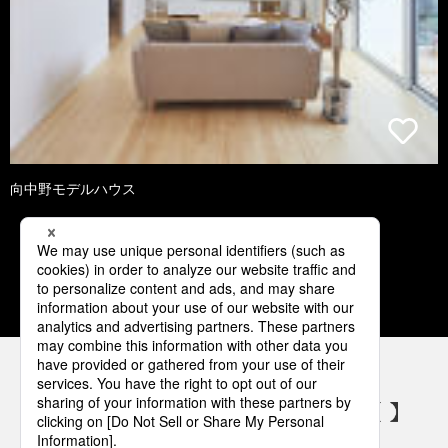
向中野モデルハウス
1
2
3
4
5
パナソニックの電気設備 SNSアカウント