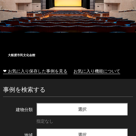
大船渡市民文化会館
❤ お気に入り保存した事例を見る
お気に入り機能について
事例を検索する
選択
建物分類
指定なし
選択
地域