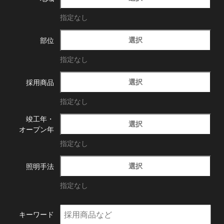
指定なし
選択
部位
指定なし
選択
採用商品
指定なし
竣工年・
選択
オープン年
指定なし
選択
照明手法
指定なし
キーワード