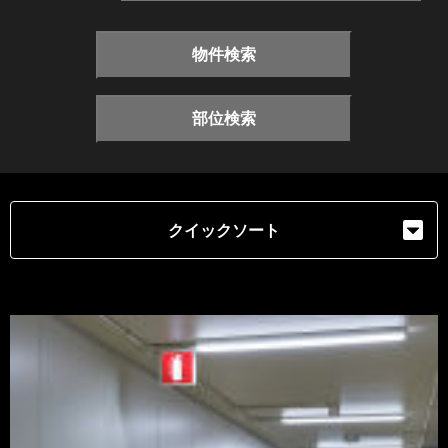
物件検索
部位検索
クイックソート