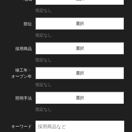
指定なし
選択
部位
指定なし
選択
採用商品
指定なし
竣工年・
選択
オープン年
指定なし
選択
照明手法
指定なし
キーワード