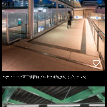
パナソニック西三荘駅前ビル上空通路接続（ブリッジA）