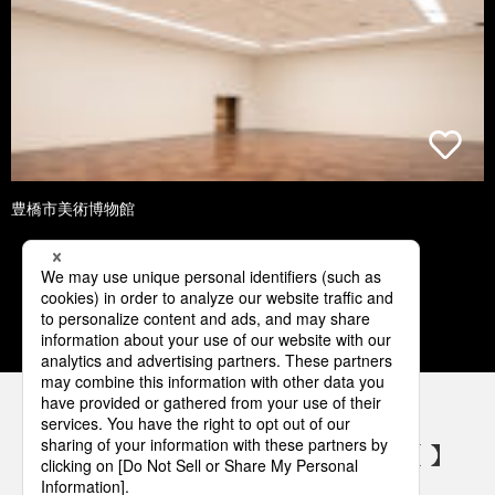
豊橋市美術博物館
1
2
3
4
5
パナソニックの電気設備 SNSアカウント