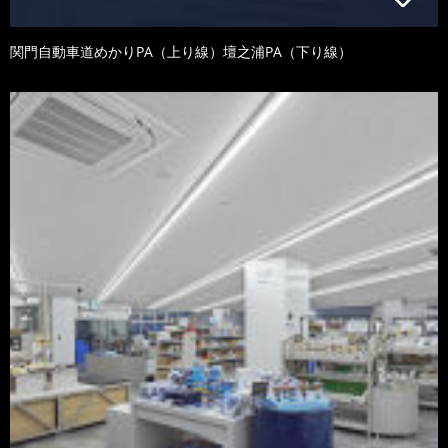
関門自動車道めかりPA（上り線）壇之浦PA（下り線）