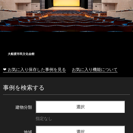
大船渡市民文化会館
❤ お気に入り保存した事例を見る
お気に入り機能について
事例を検索する
選択
建物分類
指定なし
選択
地域