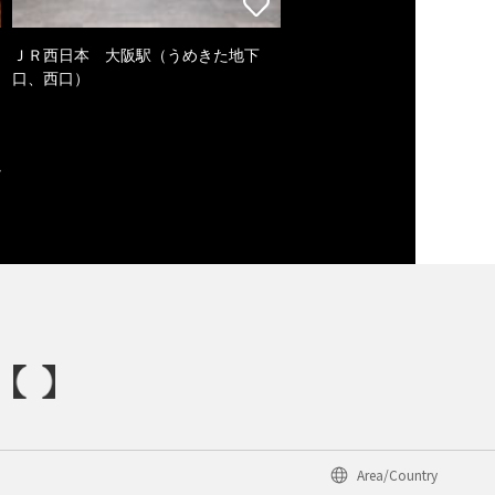
ＪＲ西日本 大阪駅（うめきた地下
口、西口）
Area/Country