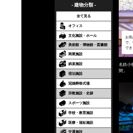
- 建物分類 -
全て見る
オフィス
文化施設・ホール
お気
で、
美術館・博物館・図書館
でき
商業施設
娯楽施設
名鉄小
間」
宿泊施設
冠婚葬祭式場
宗教施設・史跡
スポーツ施設
学校・教育施設
医療・福祉施設
交通施設