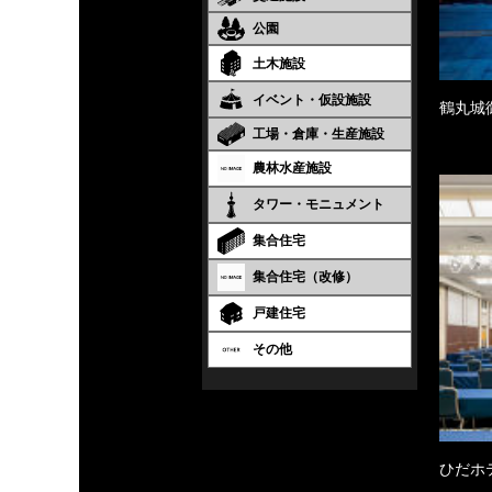
公園
土木施設
イベント・仮設施設
鶴丸城
工場・倉庫・生産施設
農林水産施設
タワー・モニュメント
集合住宅
集合住宅（改修）
戸建住宅
その他
ひだホ