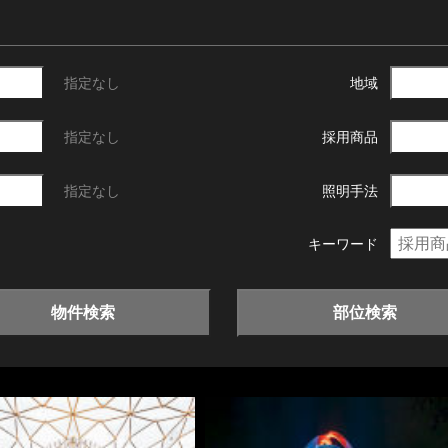
指定なし
地域
指定なし
採用商品
指定なし
照明手法
キーワード
物件検索
部位検索