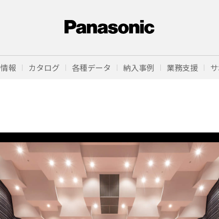
品情報
カタログ
各種データ
納入事例
業務支援
サ