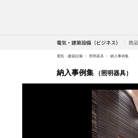
電気・建築設備（ビジネス）
商
電気・建築設備
照明器具
納入事例集
納入事例集
（照明器具）