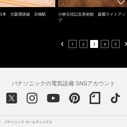
日本 大阪環状線 京橋駅
小林古径記念美術館 庭園ライトアッ
プ
1
2
3
4
5
パナソニックの電気設備 SNSアカウント
パナソニック ホールディングス