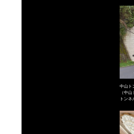
中山ト
（中山
トンネ