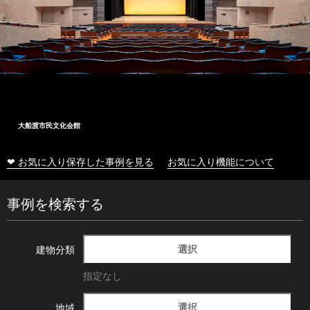
大船渡市民文化会館
❤ お気に入り保存した事例を見る
お気に入り機能について
事例を検索する
選択
建物分類
指定なし
選択
地域