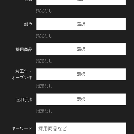
指定なし
選択
部位
指定なし
選択
採用商品
指定なし
竣工年・
選択
オープン年
指定なし
選択
照明手法
指定なし
キーワード