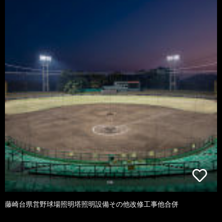
藤崎台県営野球場照明塔照明設備その他改修工事他合併