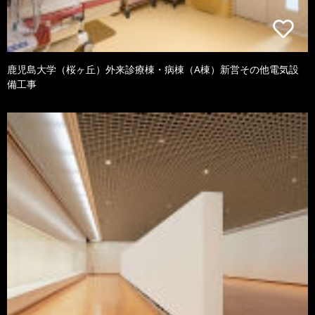
鹿児島大学（桜ヶ丘）外来診療棟・病棟（A棟）新営その他電気設
備工事