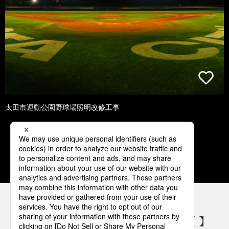
太田市運動公園野球場照明改修工事
1
2
3
4
5
パナソニックの電気設備 SNSアカウント