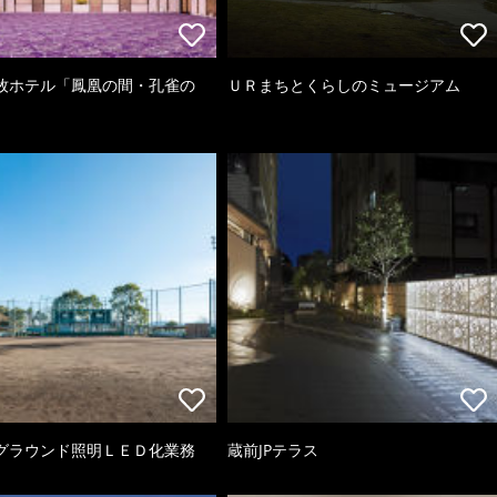
牧ホテル「鳳凰の間・孔雀の
ＵＲまちとくらしのミュージアム
グラウンド照明ＬＥＤ化業務
蔵前JPテラス