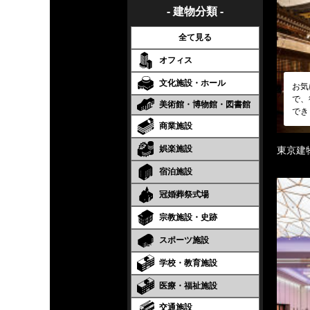
- 建物分類 -
全て見る
オフィス
文化施設・ホール
お気
で、
美術館・博物館・図書館
でき
商業施設
娯楽施設
東京建
宿泊施設
冠婚葬祭式場
宗教施設・史跡
スポーツ施設
学校・教育施設
医療・福祉施設
交通施設