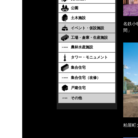
公園
土木施設
名鉄小
イベント・仮設施設
間」
工場・倉庫・生産施設
農林水産施設
タワー・モニュメント
集合住宅
集合住宅（改修）
戸建住宅
その他
粕屋町