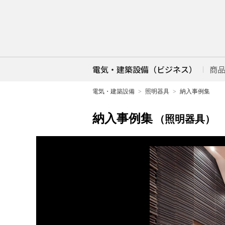
電気・建築設備（ビジネス）
商
電気・建築設備
照明器具
納入事例集
納入事例集
（照明器具）