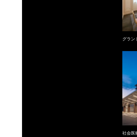
グラン
社会医