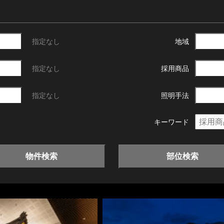
指定なし
地域
指定なし
採用商品
指定なし
照明手法
キーワード
物件検索
部位検索