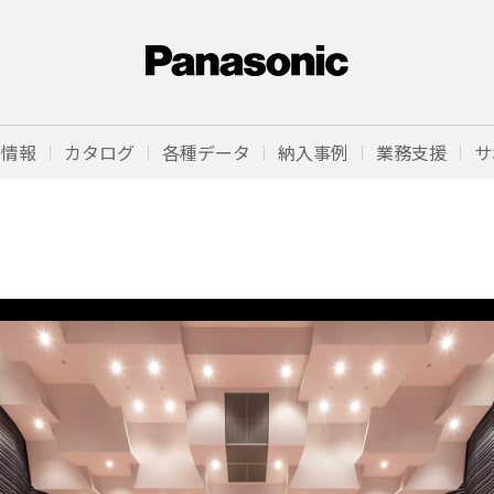
品情報
カタログ
各種データ
納入事例
業務支援
サ