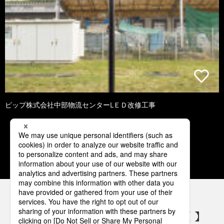
ピップ株式会社中部物流センターLＥＤ改修工事
1
2
3
4
5
パナソニックの電気設備 SNSアカウント