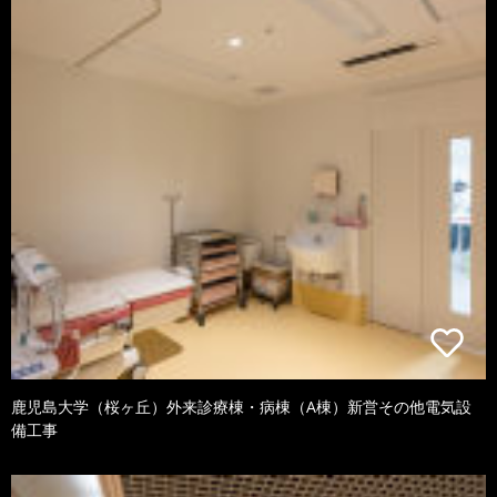
鹿児島大学（桜ヶ丘）外来診療棟・病棟（A棟）新営その他電気設
備工事