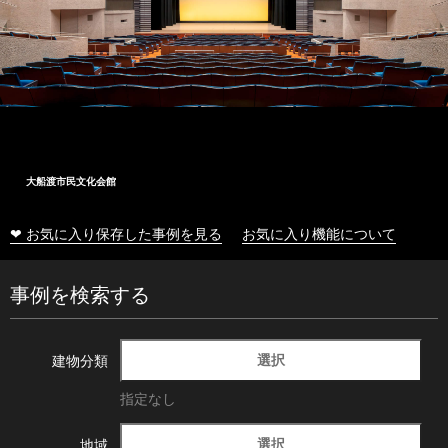
大船渡市民文化会館
❤ お気に入り保存した事例を見る
お気に入り機能について
事例を検索する
選択
建物分類
指定なし
選択
地域