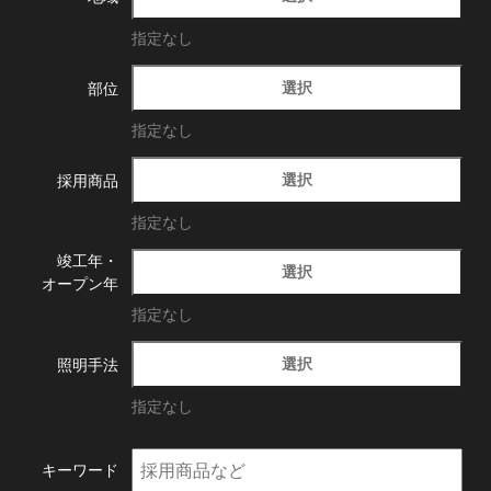
指定なし
選択
部位
指定なし
選択
採用商品
指定なし
竣工年・
選択
オープン年
指定なし
選択
照明手法
指定なし
キーワード