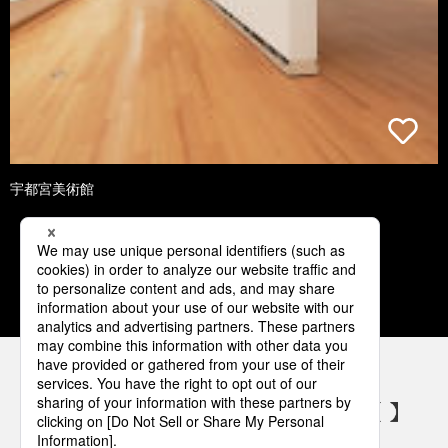
宇都宮美術館
1
2
3
4
5
パナソニックの電気設備 SNSアカウント