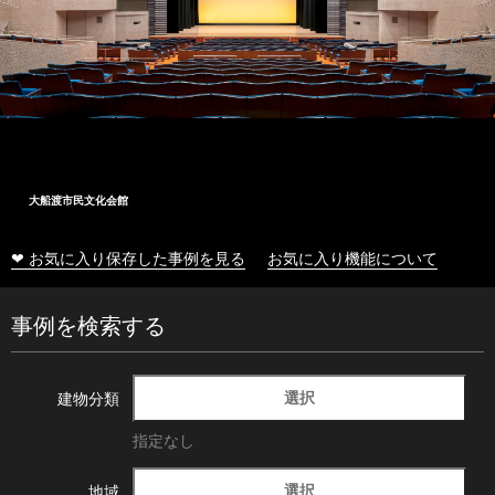
大船渡市民文化会館
❤ お気に入り保存した事例を見る
お気に入り機能について
事例を検索する
選択
建物分類
指定なし
選択
地域