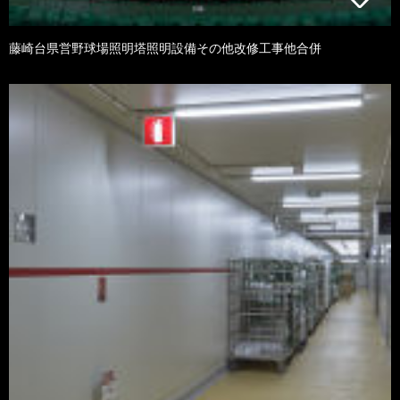
藤崎台県営野球場照明塔照明設備その他改修工事他合併