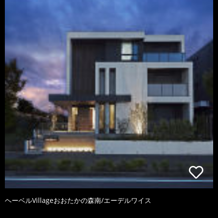
ヘーベルVillageおおたかの森南/エーデルワイス