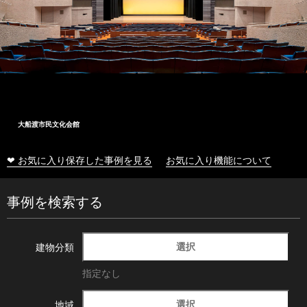
大船渡市民文化会館
❤ お気に入り保存した事例を見る
お気に入り機能について
事例を検索する
選択
建物分類
指定なし
選択
地域