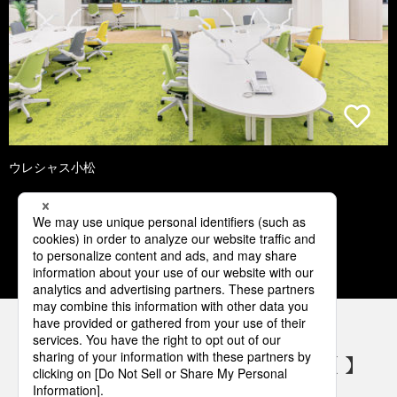
ウレシャス小松
1
2
3
4
5
パナソニックの電気設備 SNSアカウント