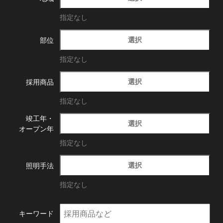
指定なし
選択
部位
指定なし
選択
採用商品
指定なし
竣工年・
選択
オープン年
指定なし
選択
照明手法
指定なし
キーワード