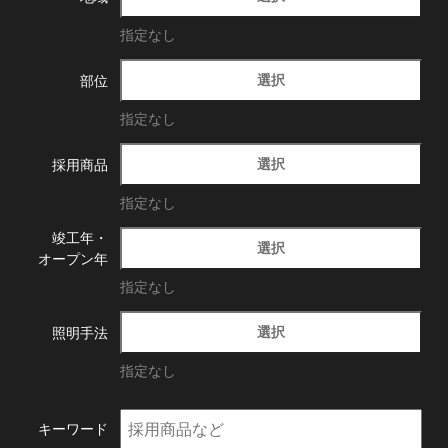
指定なし
選択
部位
指定なし
選択
採用商品
指定なし
竣工年・
選択
オープン年
指定なし
選択
照明手法
指定なし
キーワード