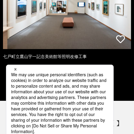
七戸町立鷹山宇一記念美術館等照明改修工事
1
2
3
4
5
パナソニックの電気設備 SNSアカウント