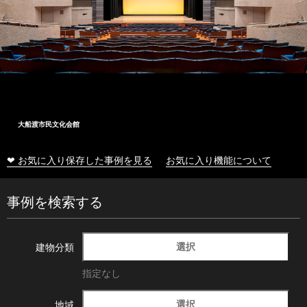
大船渡市民文化会館
❤ お気に入り保存した事例を見る
お気に入り機能について
事例を検索する
選択
建物分類
指定なし
選択
地域