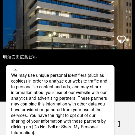
明治安田広島ビル
1
2
3
4
5
パナソニックの電気設備 SNSアカウント