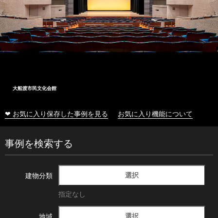
大船渡市民文化会館
❤ お気に入り保存した事例を見る
お気に入り機能について
事例を検索する
選択
建物分類
指定なし
選択
地域