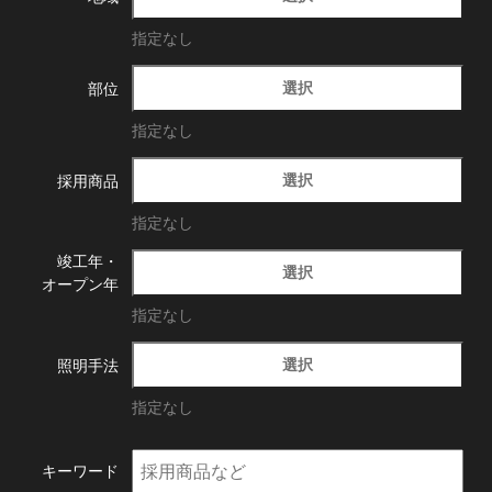
指定なし
選択
部位
指定なし
選択
採用商品
指定なし
竣工年・
選択
オープン年
指定なし
選択
照明手法
指定なし
キーワード