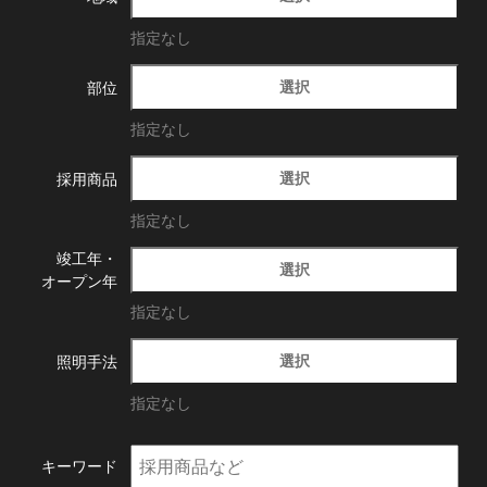
指定なし
選択
部位
指定なし
選択
採用商品
指定なし
竣工年・
選択
オープン年
指定なし
選択
照明手法
指定なし
キーワード