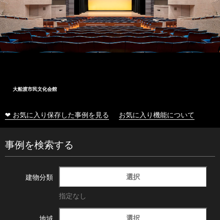
大船渡市民文化会館
❤ お気に入り保存した事例を見る
お気に入り機能について
事例を検索する
選択
建物分類
指定なし
選択
地域