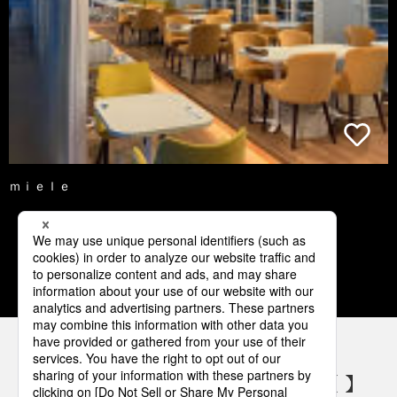
ｍｉｅｌｅ
1
2
3
4
5
パナソニックの電気設備 SNSアカウント