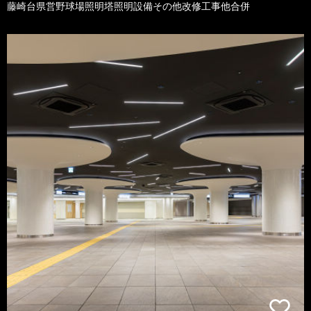
藤崎台県営野球場照明塔照明設備その他改修工事他合併