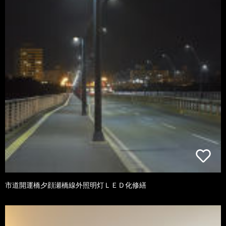
市道開運橋夕顔瀬橋線外照明灯ＬＥＤ化修繕