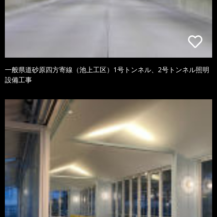
一般県道砂原四方寄線（池上工区）1号トンネル、2号トンネル照明
設備工事