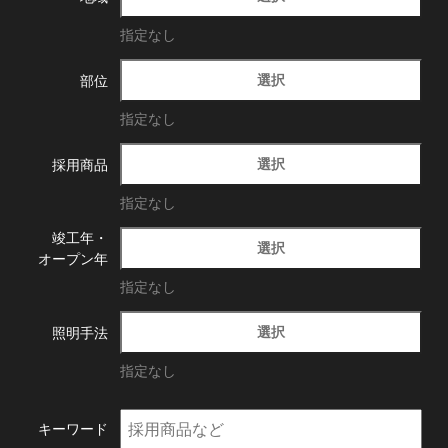
指定なし
選択
部位
指定なし
選択
採用商品
指定なし
竣工年・
選択
オープン年
指定なし
選択
照明手法
指定なし
キーワード