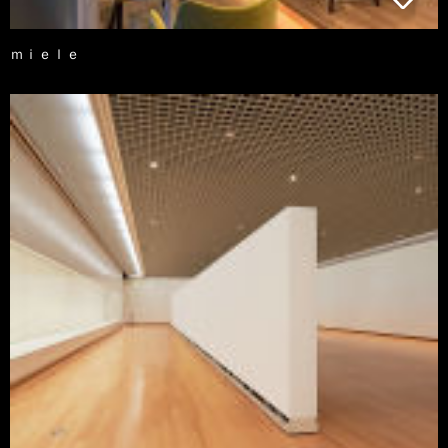
ｍｉｅｌｅ