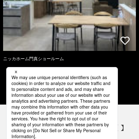
ニッカホーム門真ショールーム
1
2
3
4
5
パナソニックの電気設備 SNSアカウント