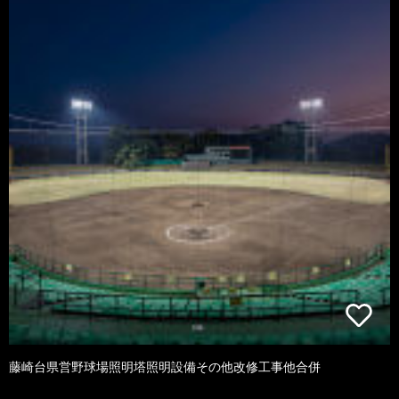
藤崎台県営野球場照明塔照明設備その他改修工事他合併