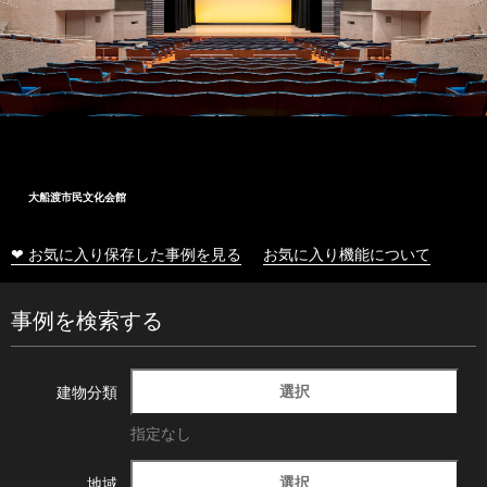
大船渡市民文化会館
❤ お気に入り保存した事例を見る
お気に入り機能について
事例を検索する
選択
建物分類
指定なし
選択
地域