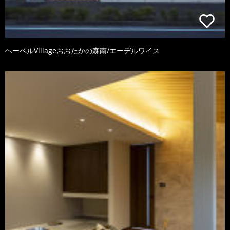
ヘーベルVillageおおたかの森南/エーデルワイス