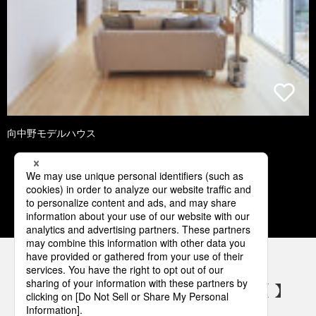
向中野モデルハウス
1
2
3
4
5
パナソニックの電気設備 SNSアカウント