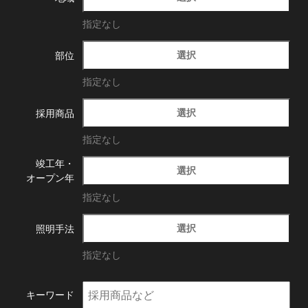
指定なし
選択
部位
指定なし
選択
採用商品
指定なし
竣工年・
選択
オープン年
指定なし
選択
照明手法
指定なし
キーワード