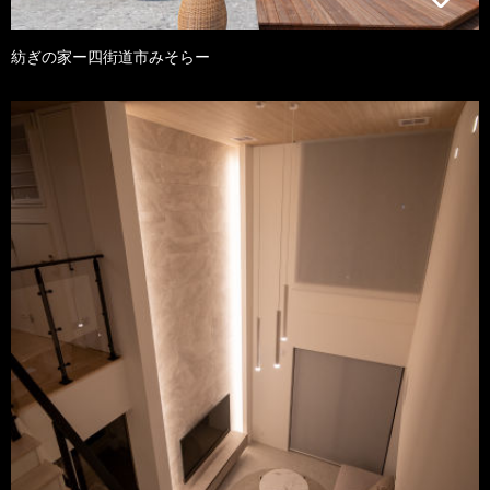
紡ぎの家ー四街道市みそらー