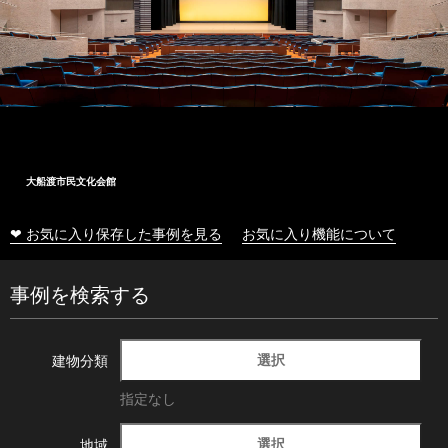
大船渡市民文化会館
❤ お気に入り保存した事例を見る
お気に入り機能について
事例を検索する
選択
建物分類
指定なし
選択
地域