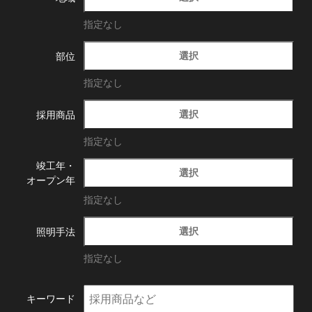
指定なし
選択
部位
指定なし
選択
採用商品
指定なし
竣工年・
選択
オープン年
指定なし
選択
照明手法
指定なし
キーワード