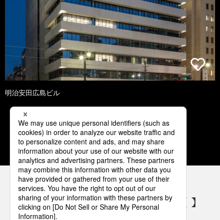
明治安田広島ビル
1
2
3
4
5
パナソニックの電気設備 SNSアカウント