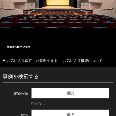
大船渡市民文化会館
❤ お気に入り保存した事例を見る
お気に入り機能について
事例を検索する
選択
建物分類
指定なし
選択
地域