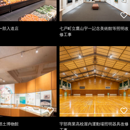
ー部入道店
七戸町立鷹山宇一記念美術館等照明改
修工事
郷土博物館
宇部商業高校屋内運動場照明器具改修
工事