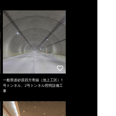
一般県道砂原四方寄線（池上工区）1
号トンネル、2号トンネル照明設備工
事