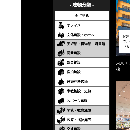
- 建物分類 -
全て見る
オフィス
文化施設・ホール
お気
で、
美術館・博物館・図書館
でき
商業施設
娯楽施設
東京エ
棟
宿泊施設
冠婚葬祭式場
宗教施設・史跡
スポーツ施設
学校・教育施設
医療・福祉施設
交通施設