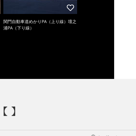
関門自動車道めかりPA（上り線）壇之
浦PA（下り線）