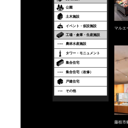
公園
土木施設
イベント・仮設施設
マルエ
工場・倉庫・生産施設
農林水産施設
タワー・モニュメント
集合住宅
集合住宅（改修）
戸建住宅
その他
藤枝市