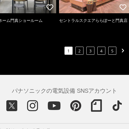
ホーム門真ショールーム
セントラルスクエアららぽーと門真店
1
2
3
4
5
パナソニックの電気設備 SNSアカウント