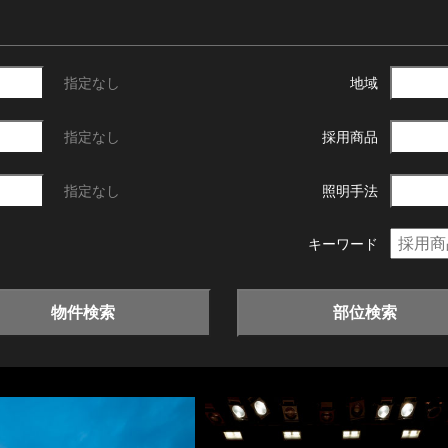
指定なし
地域
指定なし
採用商品
指定なし
照明手法
キーワード
物件検索
部位検索