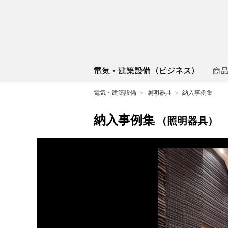
電気・建築設備（ビジネス）
商
電気・建築設備
照明器具
納入事例集
納入事例集
（照明器具）