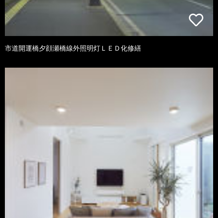
市道開運橋夕顔瀬橋線外照明灯ＬＥＤ化修繕