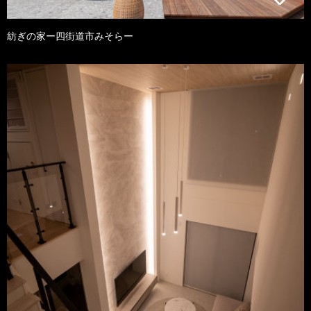
紡ぎの家ー四街道市みそらー