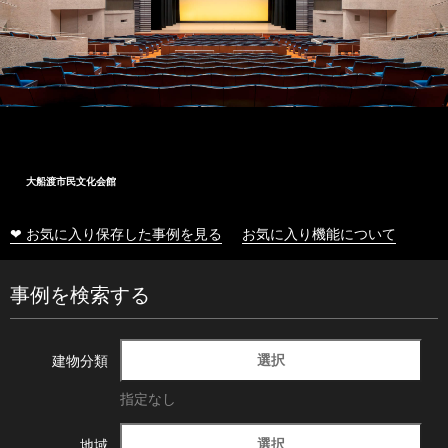
大船渡市民文化会館
❤ お気に入り保存した事例を見る
お気に入り機能について
事例を検索する
選択
建物分類
指定なし
選択
地域