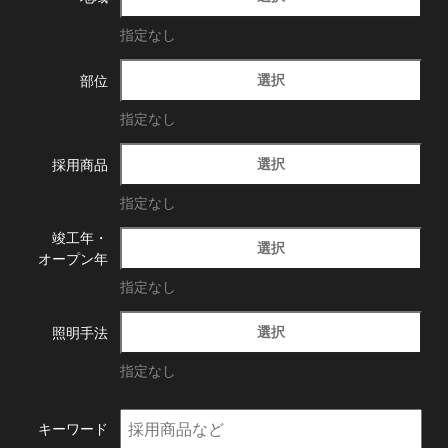
指定なし
選択
部位
指定なし
選択
採用商品
指定なし
竣工年・
選択
オープン年
指定なし
選択
照明手法
指定なし
キーワード