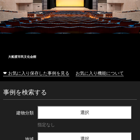
大船渡市民文化会館
❤ お気に入り保存した事例を見る
お気に入り機能について
事例を検索する
選択
建物分類
指定なし
選択
地域