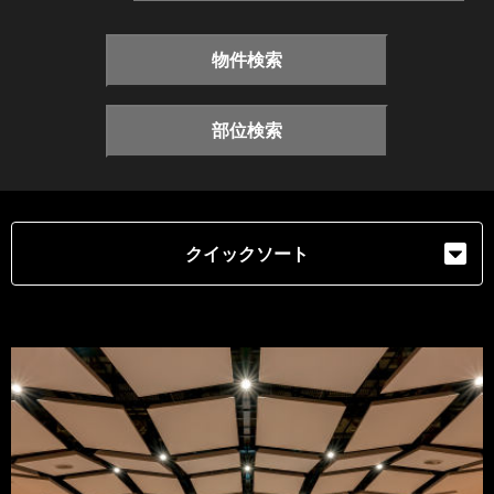
物件検索
部位検索
クイックソート