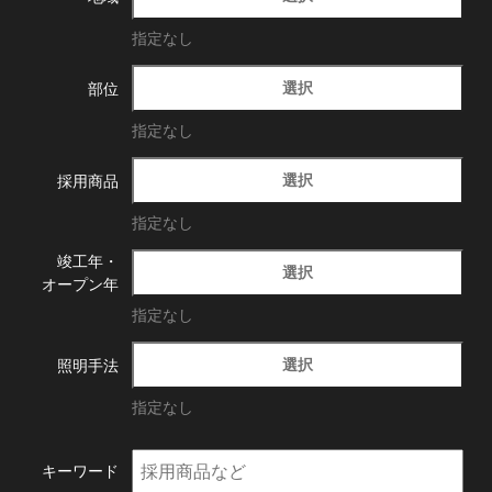
指定なし
選択
部位
指定なし
選択
採用商品
指定なし
竣工年・
選択
オープン年
指定なし
選択
照明手法
指定なし
キーワード