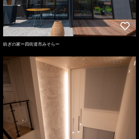
紡ぎの家ー四街道市みそらー