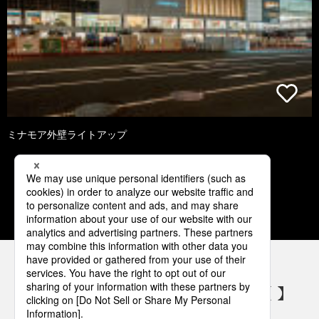
ミナモア外壁ライトアップ
1
2
3
4
5
パナソニックの電気設備 SNSアカウント