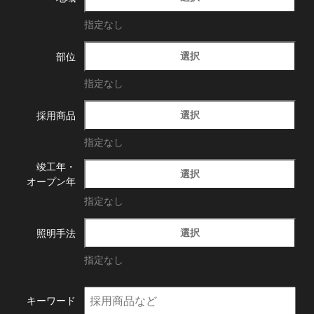
指定なし
選択
部位
指定なし
選択
採用商品
指定なし
竣工年・
選択
オープン年
指定なし
選択
照明手法
指定なし
キーワード