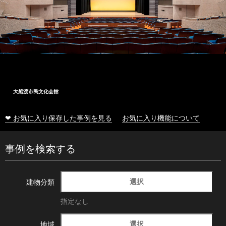
大船渡市民文化会館
❤ お気に入り保存した事例を見る
お気に入り機能について
事例を検索する
選択
建物分類
指定なし
選択
地域